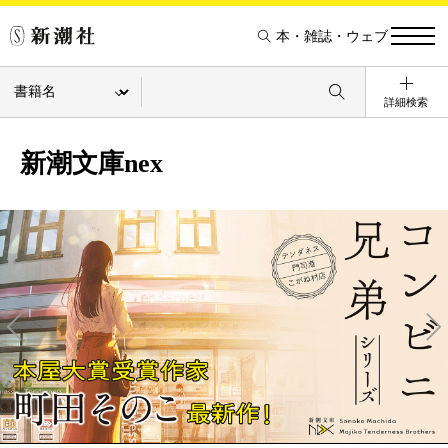
本・雑誌・ウェブ
詳細検索
新潮文庫nex
Pre
Ne
v
xt