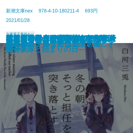
新潮文庫nex 978-4-10-180211-4 693円
2021/01/28
文庫
電子書籍あり
四元館の殺人―探偵AIのリアル・
紫ノ宮沙霧のビブリオセラピー―
死神と弟子とかなり残念な小説
さよならの言い方なんて知らな
額装師の祈り 奥野夏樹のデザイン
君と奏でるポコアポコ―船橋市消
キャプテンサンダーボルト 新装
さよならの言い方なんて知らな
猫河原家の人びと―花嫁は名探偵
神話の密室―天久鷹央の事件カル
ニューノーマル・サマー
死に至る恋は嘘から始まる
心が折れた夜のプレイリスト
残業のあと、朝焼けに佇む彼女と
今夜、もし僕が死ななければ
ひとでちゃんに殺される
冬の朝、そっと担任を突き落とす
物件探偵
それでも、あなたは回すのか
放課後の宇宙ラテ
ディープラーニング―
夢音堂書店と秘密の本棚―
家。
い。5
ノート
防音楽隊と始まりの日―
版
い。4
―
テ―