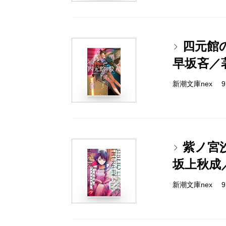
四元館
早坂吝／
新潮文庫nex 978
紫ノ宮
坂上秋成
新潮文庫nex 978