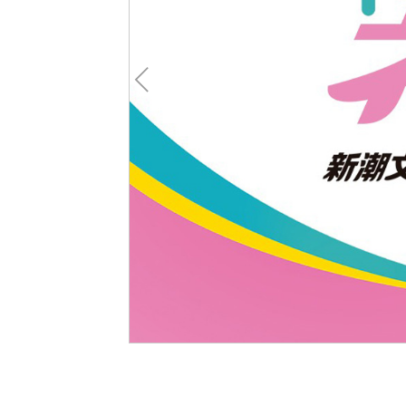
Pre
v