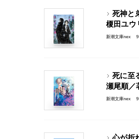
死神と
榎田ユウ
新潮文庫nex 978
死に至
瀬尾順／
新潮文庫nex 978
心が折