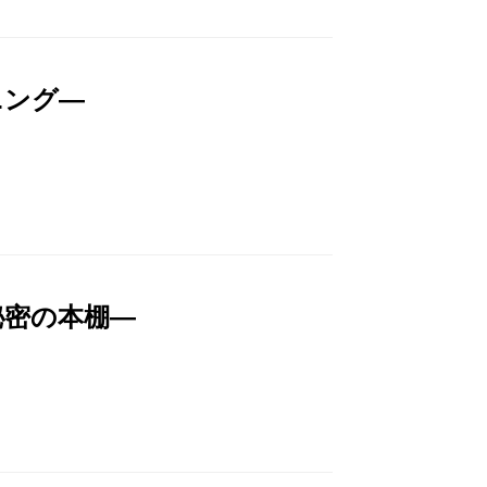
ニング―
秘密の本棚―