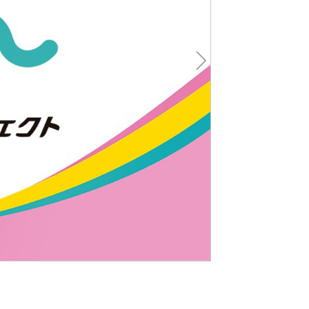
Nex
t