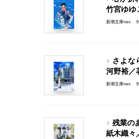
竹宮ゆゆ
新潮文庫nex 978
さよな
河野裕／
新潮文庫nex 978
残業の
紙木織々