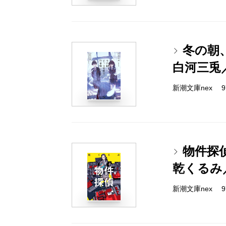
冬の朝
白河三兎
新潮文庫nex 978
物件探
乾くるみ
新潮文庫nex 978