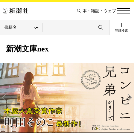
本・雑誌・ウェブ
詳細検索
新潮文庫nex
Pre
Ne
v
xt