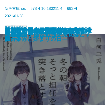
新潮文庫nex 978-4-10-180211-4 693円
2021/01/28
文庫
電子書籍あり
四元館の殺人―探偵AIのリアル・
紫ノ宮沙霧のビブリオセラピー―
死神と弟子とかなり残念な小説
さよならの言い方なんて知らな
額装師の祈り 奥野夏樹のデザイン
君と奏でるポコアポコ―船橋市消
キャプテンサンダーボルト 新装
さよならの言い方なんて知らな
猫河原家の人びと―花嫁は名探偵
神話の密室―天久鷹央の事件カル
ニューノーマル・サマー
死に至る恋は嘘から始まる
心が折れた夜のプレイリスト
残業のあと、朝焼けに佇む彼女と
今夜、もし僕が死ななければ
ひとでちゃんに殺される
冬の朝、そっと担任を突き落とす
物件探偵
それでも、あなたは回すのか
放課後の宇宙ラテ
ディープラーニング―
夢音堂書店と秘密の本棚―
家。
い。5
ノート
防音楽隊と始まりの日―
版
い。4
―
テ―