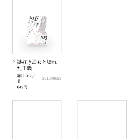
謎好き乙女と壊れ
た正義
瀬川コウ／
2015/08/28
著
649円