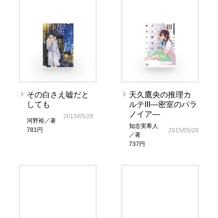
その白さえ嘘だと
天久鷹央の推理カ
しても
ルテIII―密室のパラ
ノイア―
2015/05/28
河野裕／著
知念実希人
781円
2015/05/28
／著
737円