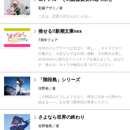
彩藤アザミ／著
これは、恋愛小説なんかじゃない。
推せる!!新潮文庫nex
7周年フェア
今年のフェアテーマはずばり「推し」。キャラクター
の魅力と、小説ならではの深い感動、その両方が楽し
めるnexから強力なラインナップを揃えました。あなた
が「推せる」キャラや物語を見つけてください！
「階段島」シリーズ
河野裕／著
この物語はどうしようもなく、彼女に出会った時から
始まる――。心を穿つ新時代の青春ミステリ。
さよなら世界の終わり
佐野徹夜／著