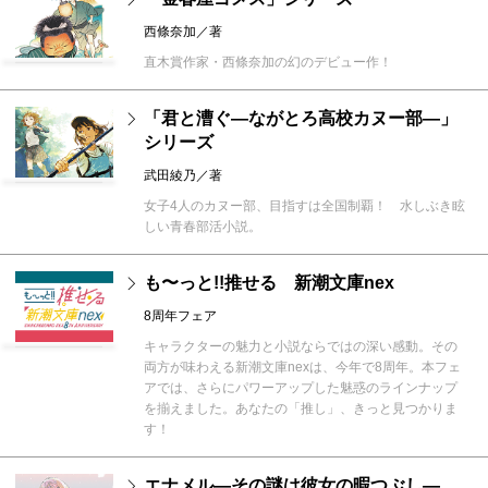
西條奈加／著
直木賞作家・西條奈加の幻のデビュー作！
「君と漕ぐ―ながとろ高校カヌー部―」
シリーズ
武田綾乃／著
女子4人のカヌー部、目指すは全国制覇！ 水しぶき眩
しい青春部活小説。
も〜っと!!推せる 新潮文庫nex
8周年フェア
キャラクターの魅力と小説ならではの深い感動。その
両方が味わえる新潮文庫nexは、今年で8周年。本フェ
アでは、さらにパワーアップした魅惑のラインナップ
を揃えました。あなたの「推し」、きっと見つかりま
す！
エナメル―その謎は彼女の暇つぶし―