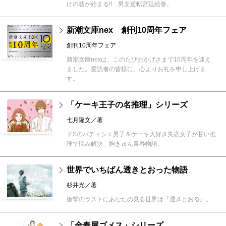
けの嘘が始まる!! 男女逆転宮廷絵巻。
新潮文庫nex 創刊10周年フェア
創刊10周年フェア
新潮文庫nexは、このたびおかげさまで10周年を迎え
ました。愛読者の皆様に、心よりお礼を申し上げま
す。
「ケーキ王子の名推理」シリーズ
七月隆文／著
ドSのパティシエ男子＆ケーキ大好き失恋女子が甘い推
理で悩み解決、胸きゅん青春物語。
世界でいちばん透きとおった物語
杉井光／著
衝撃のラストにあなたの見る世界は『透きとおる』。
「金春屋ゴメス」シリーズ