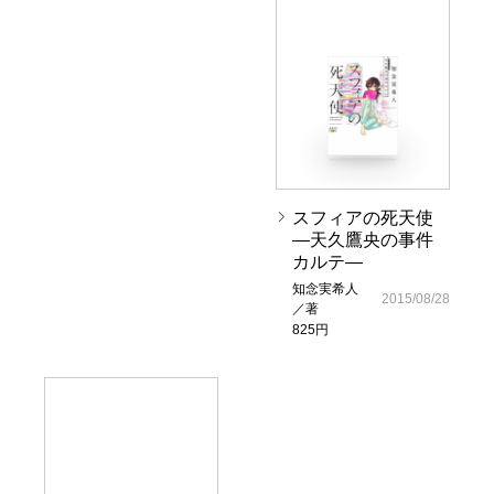
スフィアの死天使
―天久鷹央の事件
カルテ―
知念実希人
2015/08/28
／著
825円