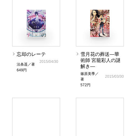
忘却のレーテ
雪月花の葬送―華
術師 宮籠彩人の謎
2015/04/30
法条遥／著
解き―
649円
篠原美季／
2015/03/30
著
572円