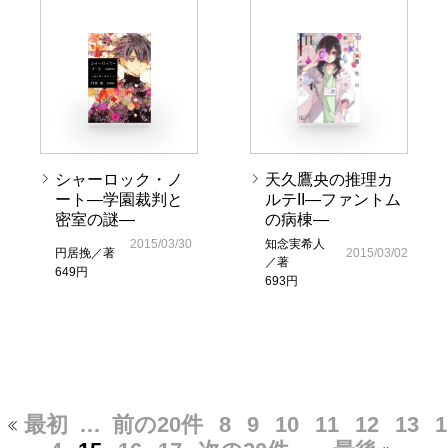
シャーロック・ノ
天久鷹央の推理カ
ート―学園裁判と
ルテII―ファントム
密室の謎―
の病棟―
2015/03/30
知念実希人
円居挽／著
2015/03/02
／著
649円
693円
最初
…
前の20件
8
9
10
11
12
13
1