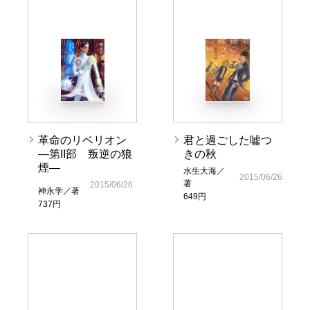
革命のリベリオン
君と過ごした嘘つ
―第II部 叛逆の狼
きの秋
煙―
水生大海／
2015/06/26
著
2015/06/26
神永学／著
649円
737円