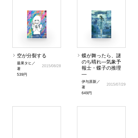
空が分裂する
蝶が舞ったら、謎
のち晴れ―気象予
最果タヒ／
2015/08/28
報士・蝶子の推理
著
―
539円
伊与原新／
2015/07/29
著
649円