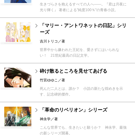
生きづらさを抱えるすべての人へ――。『君は月夜に
光り輝く』 著者による"純度100％"の青春小説。
「マリー・アントワネットの日記」シリ
ーズ
吉川トリコ／著
世界中から嫌われた王妃を、愛さずにはいられな
い！ 21世紀最高の日記文学。
砕け散るところを見せてあげる
竹宮ゆゆこ／著
死んだ二人とは、誰か？ 小説の新たな煌めきを示
す、記念碑的傑作。
「革命のリベリオン」シリーズ
神永学／著
こんな世界でも、生きたいと願うか？ 神永学、最強
の新シリーズ開幕。