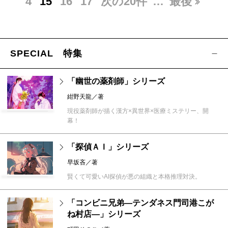
4
15
16
17
次の20件
…
最後
SPECIAL 特集
「幽世の薬剤師」シリーズ
紺野天龍／著
現役薬剤師が描く漢方×異世界×医療ミステリー、開
幕！
「探偵ＡＩ」シリーズ
早坂吝／著
賢くて可愛いAI探偵が悪の組織と本格推理対決。
「コンビニ兄弟―テンダネス門司港こが
ね村店―」シリーズ