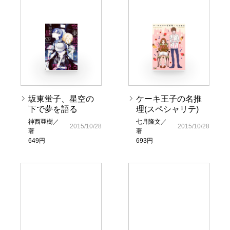
坂東蛍子、星空の
ケーキ王子の名推
下で夢を語る
理(スペシャリテ)
神西亜樹／
七月隆文／
2015/10/28
2015/10/28
著
著
649円
693円