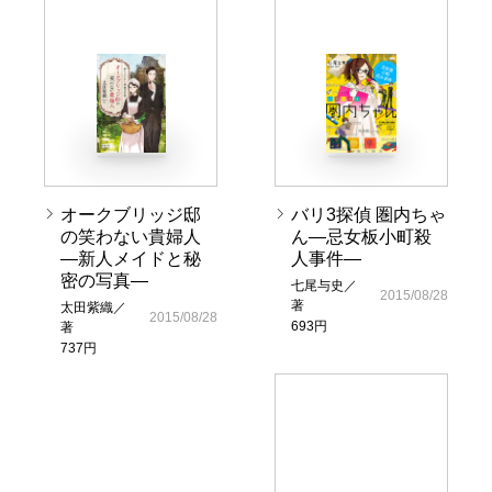
オークブリッジ邸
バリ3探偵 圏内ちゃ
の笑わない貴婦人
ん―忌女板小町殺
―新人メイドと秘
人事件―
密の写真―
七尾与史／
2015/08/28
著
太田紫織／
2015/08/28
693円
著
737円