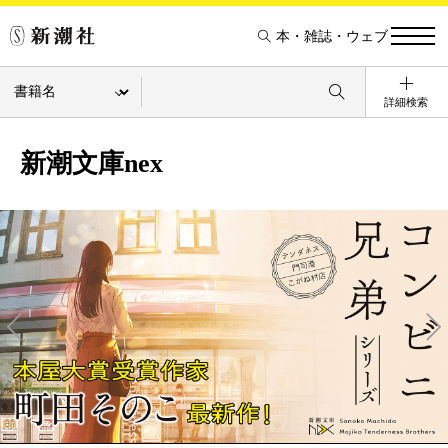
本・雑誌・ウェブ
詳細検索
新潮文庫nex
Pre
Ne
v
xt