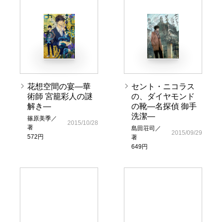
花想空間の宴―華
セント・ニコラス
術師 宮籠彩人の謎
の、ダイヤモンド
解き―
の靴―名探偵 御手
洗潔―
篠原美季／
2015/10/28
著
島田荘司／
2015/09/29
572円
著
649円