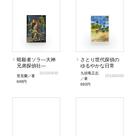
暗殺者ソラ―大神
さとり世代探偵の
兄弟探偵社―
ゆるやかな日常
2015/04/30
九頭竜正志
里見蘭／著
2015/04/30
／著
649円
693円