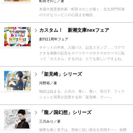
町田そのこ／著
本屋大賞受賞作家・町田そのこが描く、北九州門司港
の小さなコンビニの心温まる物語。
カスタム！ 新潮文庫nexフェア
創刊11周年フェア
チケットの半券、入場パス、記念スタンプ……ワクワ
クする体験の記念をスーツケースやスマホケースに貼
って「カスタム」するのは、とても楽しいですよね。
「架見崎」シリーズ
河野裕／著
物語は始まる。八月の、青い、青い、空の下、フィク
ションと現実が交差する街「架見崎」で――。
「龍ノ国幻想」シリーズ
三川みり／著
秘密を抱く皇子は、宿命に抗い皇位を目指す──。命懸