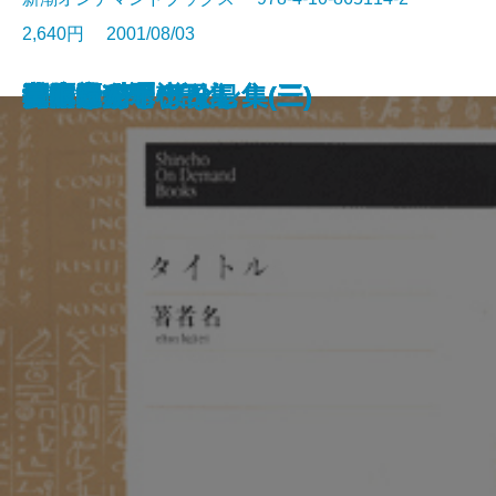
2,640円 2001/08/03
殿さまの日
風流滑稽譚(一)
風流滑稽譚(二)
風流滑稽譚(三)
平将門(上)
平将門(中)
平将門(下)
父子鷹(上)
父子鷹(下)
捕物帳の系譜
夜明けあと
ピエールとジャン
背徳者
秋津温泉
潤一郎犯罪小説集
日本むかしばなし集(一)
日本むかしばなし集(二)
日本むかしばなし集(三)
還暦老人ボケ日記
鼻眼鏡