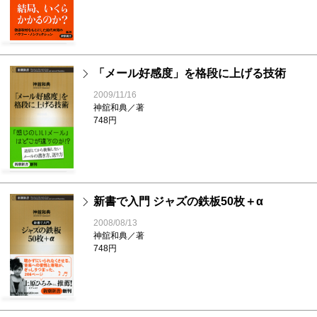
「メール好感度」を格段に上げる技術
2009/11/16
神舘和典／著
748円
新書で入門 ジャズの鉄板50枚＋α
2008/08/13
神舘和典／著
748円