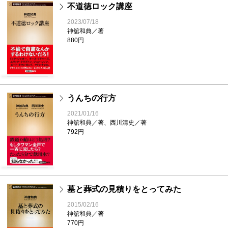
不道徳ロック講座
2023/07/18
神舘和典／著
880円
うんちの行方
2021/01/16
神舘和典／著、西川清史／著
792円
墓と葬式の見積りをとってみた
2015/02/16
神舘和典／著
770円