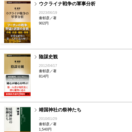
ウクライナ戦争の軍事分析
2023/06/19
秦郁彦／著
902円
陰謀史観
2012/04/17
秦郁彦／著
814円
靖国神社の祭神たち
2010/01/29
秦郁彦／著
1,540円