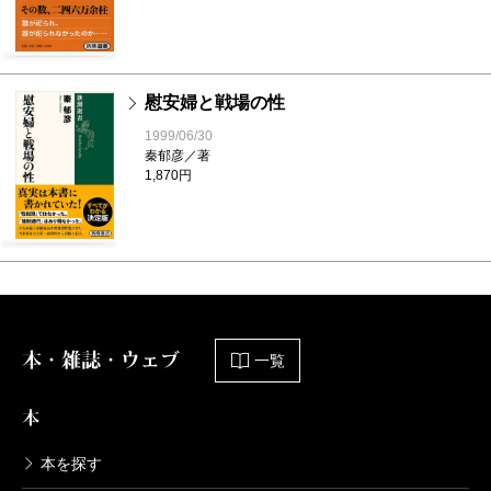
慰安婦と戦場の性
1999/06/30
秦郁彦／著
1,870円
本・雑誌・ウェブ
一覧
本
本を探す