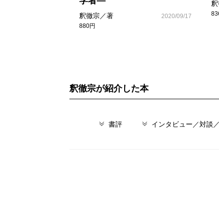
学者―
釈
8
釈徹宗／著
2020/09/17
880円
釈徹宗が紹介した本
書評
インタビュー／対談