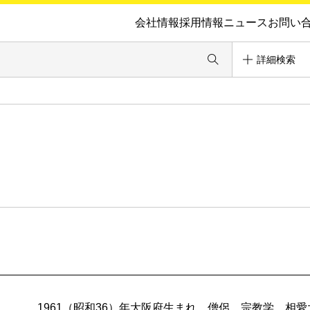
会社情報
採用情報
ニュース
お問い
詳細検索
1961（昭和36）年大阪府生まれ。僧侶。宗教学。相