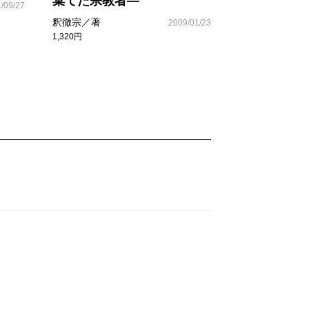
棄てた宗教者―
/09/27
釈徹宗／著
2009/01/23
1,320円