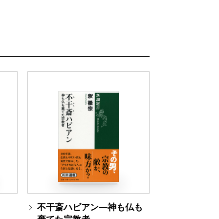
」
不干斎ハビアン―神も仏も