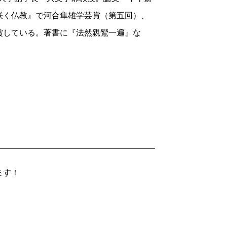
咲く仏教』で河合隼雄学芸賞（第五回）、
賞している。著書に『法然親鸞一遍』な
ます！