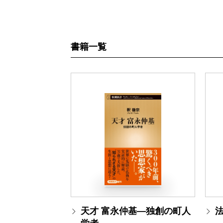
書籍一覧
天才 富永仲基―独創の町人