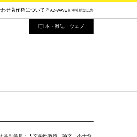
合わせ
著作権について
AD-WAVE 新潮社雑誌広告
本・雑誌・ウェブ
愛大学副学長・人文学部教授。論文「不干斎