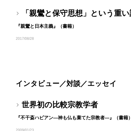
「親鸞と保守思想」という重い
『親鸞と日本主義』（書籍）
2017/08/28
インタビュー／対談／エッセイ
世界初の比較宗教学者
『不干斎ハビアン―神も仏も棄てた宗教者―』（書籍
2009/01/23