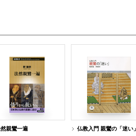
法然親鸞一遍
仏教入門 親鸞の「迷い