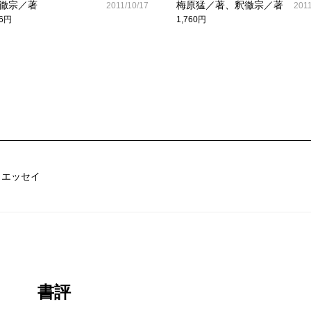
徹宗／著
梅原猛／著、釈徹宗／著
2011/10/17
2011
36円
1,760円
／エッセイ
書評