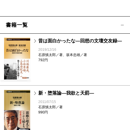
書籍一覧
昔は面白かったな―回想の文壇交友録―
2019/12/16
石原慎太郎／著、坂本忠雄／著
792円
新・堕落論―我欲と天罰―
2011/07/15
石原慎太郎／著
990円