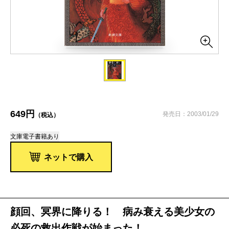
649円
発売日：2003/01/29
（税込）
文庫
電子書籍あり
ネットで購入
顔回、冥界に降りる！ 病み衰える美少女の
必死の救出作戦が始まった！