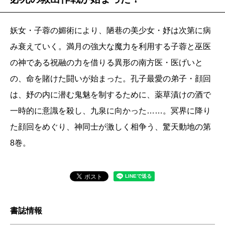
妖女・子蓉の媚術により、陋巷の美少女・妤は次第に病
み衰えていく。満月の強大な魔力を利用する子蓉と巫医
の神である祝融の力を借りる異形の南方医・医げいと
の、命を賭けた闘いが始まった。孔子最愛の弟子・顔回
は、妤の内に潜む鬼魅を制するために、薬草漬けの酒で
一時的に意識を殺し、九泉に向かった……。冥界に降り
た顔回をめぐり、神同士が激しく相争う、驚天動地の第
8巻。
書誌情報