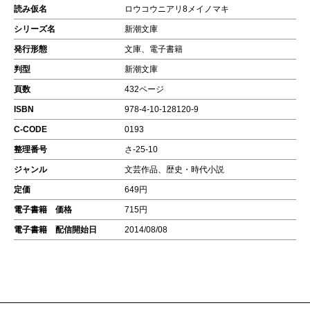
読み仮名
ロウコウニアリ8メイノマキ
シリーズ名
新潮文庫
発行形態
文庫、電子書籍
判型
新潮文庫
頁数
432ページ
ISBN
978-4-10-128120-9
C-CODE
0193
整理番号
さ-25-10
ジャンル
文芸作品、歴史・時代小説
定価
649円
電子書籍 価格
715円
電子書籍 配信開始日
2014/08/08