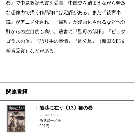
巻』で中島敦記念賞を受賞。中国史を踏まえながら奔放
な想像力で描く作品群には定評がある。また『後宮小
説』がアニメ化され、『墨攻』が漫画化されるなど他分
野からの注目度も高い。著書に『聖母の部隊』『ピュタ
ゴラスの旅』『語り手の事情』『周公旦』（新田次郎文
学賞受賞）などがある。
関連書籍
陋巷に在り〔13〕魯の巻
2004/11/28
酒見賢一／著
901円