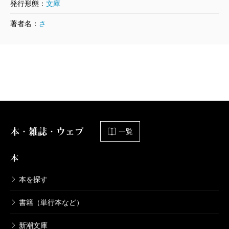
発行形態：
文庫
陋巷に在り〔4〕徒の巻
著者名：
さ
1998/08/28
酒見賢一／著
482円
陋巷に在り〔3〕媚の巻
1998/04/24
酒見賢一／著
524円
本・雑誌・ウェブ
一覧
陋巷に在り〔2〕呪の巻
1997/07/30
本
酒見賢一／著
565円
本を探す
書籍（単行本など）
陋巷に在り〔1〕儒の巻
1996/03/28
新潮文庫
酒見賢一／著