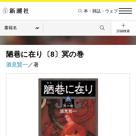
本・雑誌・ウェブ
詳細検索
陋巷に在り〔8〕冥の巻
酒見賢一
／著