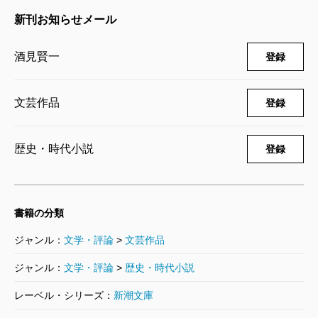
酒見賢一／著
新刊お知らせメール
607円
酒見賢一
登録
陋巷に在り〔7〕医の巻
2002/09/30
酒見賢一／著
文芸作品
登録
607円
歴史・時代小説
登録
陋巷に在り〔6〕劇の巻
1999/11/30
酒見賢一／著
524円
書籍の分類
ジャンル：
文学・評論
>
文芸作品
陋巷に在り〔5〕妨の巻
1999/06/30
ジャンル：
文学・評論
>
歴史・時代小説
酒見賢一／著
524円
レーベル・シリーズ：
新潮文庫