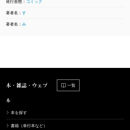
発行形態：
コミック
著者名：
す
ケーキの切れない非行少年たち 4巻
著者名：
み
2022/02/09
宮口幸治／原作、鈴木マサカズ／漫画
726円
ケーキの切れない非行少年たち 3巻
2021/09/09
宮口幸治／原作、鈴木マサカズ／漫画
792円
本・雑誌・ウェブ
一覧
ケーキの切れない非行少年たち 2巻
2021/04/09
本
宮口幸治／原作、鈴木マサカズ／漫画
792円
本を探す
書籍（単行本など）
ケーキの切れない非行少年たち 1巻