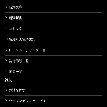
2020/12/09
新潮文庫
宮口幸治／原作、鈴木マサカズ／漫画
726円
新潮新書
歪んだ幸せを求める人たち―ケーキの切
コミック
れない非行少年たち3―
2024/07/18
新潮社の電子書籍
宮口幸治／著
836円
レーベル・シリーズ一覧
ドキュメント小説 ケーキの切れない非
発行形態一覧
行少年たちのカルテ
2022/09/20
著者一覧
宮口幸治／著
1,056円
雑誌
雑誌を探す
どうしても頑張れない人たち―ケーキの
切れない非行少年たち2―
ウェブマガジンとアプリ
2021/04/19
宮口幸治／著