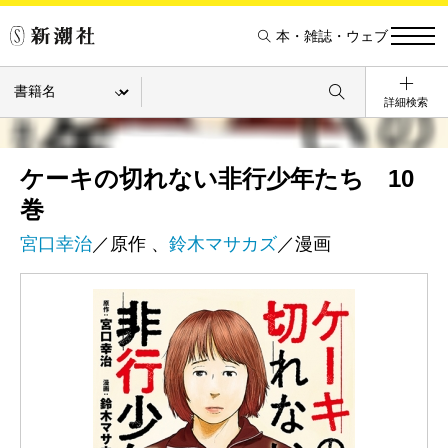
本・雑誌・ウェブ
詳細検索
ケーキの切れない非行少年たち 10
巻
宮口幸治
／原作 、
鈴木マサカズ
／漫画