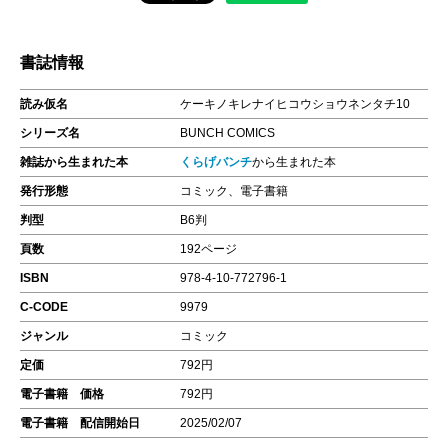
書誌情報
読み仮名
ケーキノキレナイヒコウショウネンタチ10
シリーズ名
BUNCH COMICS
雑誌から生まれた本
くらげバンチ
から生まれた本
発行形態
コミック、電子書籍
判型
B6判
頁数
192ページ
ISBN
978-4-10-772796-1
C-CODE
9979
ジャンル
コミック
定価
792円
電子書籍 価格
792円
電子書籍 配信開始日
2025/02/07