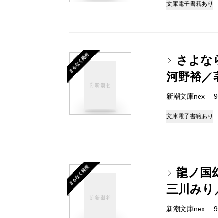
文庫
電子書籍あり
まもなく発売
さよな
河野裕／
新潮文庫nex 978
文庫
電子書籍あり
まもなく発売
龍ノ国
三川みり
新潮文庫nex 978