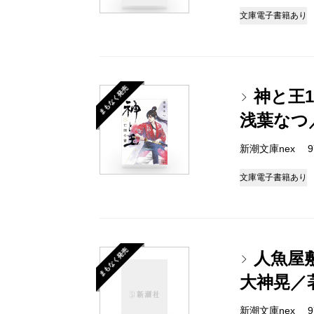
文庫
電子書籍あり
まもなく発売
神と王
浅葉なつ
新潮文庫nex 978
文庫
電子書籍あり
まもなく発売
人魚屋
大神晃／
新潮文庫nex 978