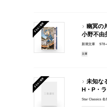
まもなく発売
幽冥の
小野不由
新潮文庫 978-4-
文庫
まもなく発売
未知な
H・P・
Star Classi