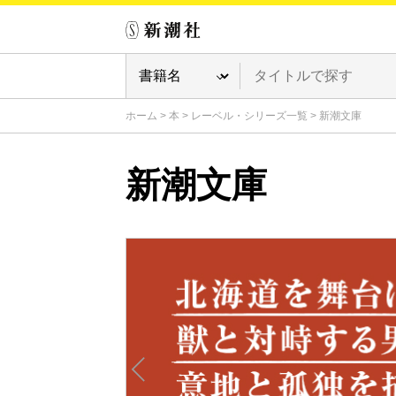
ホーム
>
本
>
レーベル・シリーズ一覧
>
新潮文庫
新潮文庫