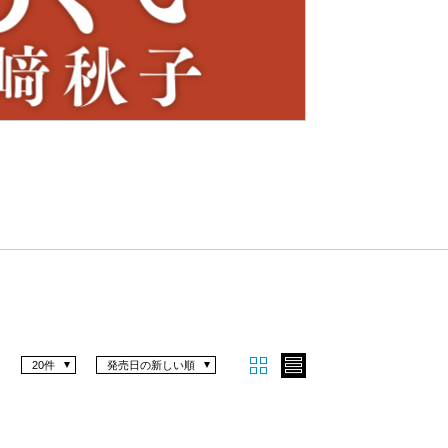
Nex
t
20件
発売日の新しい順