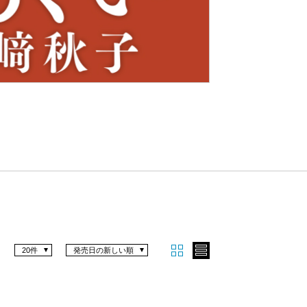
Nex
t
20件
発売日の新しい順