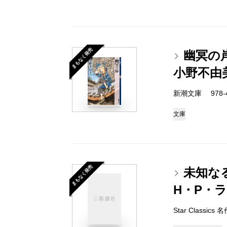
まもなく発売
幽冥の
小野不由
新潮文庫 978-4-
文庫
まもなく発売
未知な
H・P・
Star Classi