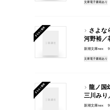
文庫
電子書籍あり
まもなく発売
さよな
河野裕／
新潮文庫nex 978
文庫
電子書籍あり
まもなく発売
龍ノ国
三川みり
新潮文庫nex 978