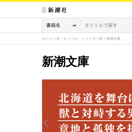
ホーム
>
本
>
レーベル・シリーズ一覧
>
新潮文庫
新潮文庫