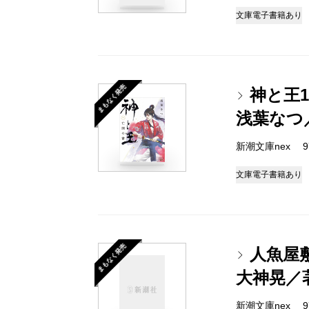
文庫
電子書籍あり
まもなく発売
神と王
浅葉なつ
新潮文庫nex 978
文庫
電子書籍あり
まもなく発売
人魚屋
大神晃／
新潮文庫nex 978