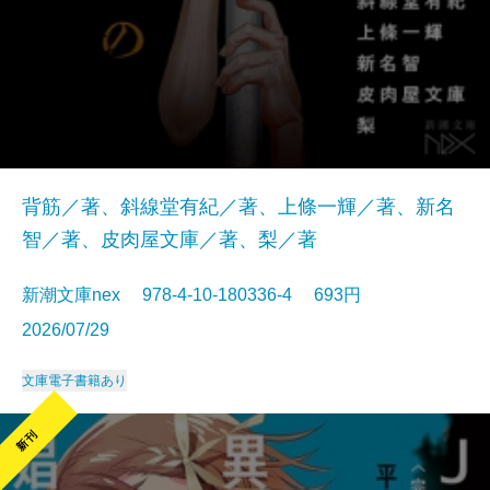
背筋／著、斜線堂有紀／著、上條一輝／著、新名
智／著、皮肉屋文庫／著、梨／著
新潮文庫nex 978-4-10-180336-4 693円
2026/07/29
文庫
電子書籍あり
新刊