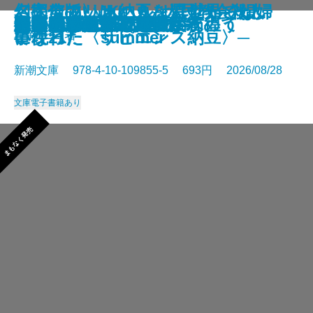
さよならの言い方なんて知らな
〈完全版〉JKハルは異世界で娼婦
幻のアフリカ納豆を追え！─そし
名探偵のいけにえ─人民教会殺人
幽冥の岸 十二国記
未知なるカダスを夢に求めて
龍ノ国幻想9 天恵の命
神と王1 亡国の書
人魚屋敷の殺人
悪徳もまた
善人たち
わたしが・棄てた・女
きまぐれカプセル
一夜─隠蔽捜査10─
夢ノ町本通り─文庫版─
フィレンツェに悪魔が彷徨う
その他の危険
人喰いパンダ殺人事件
色ざんげ
晴れでも雨でも昆虫学者
い。11
になった summer
て現れた〈サピエンス納豆〉─
事件─
星新一／著
新潮文庫 978-4-10-109855-5 693円 2026/08/28
文庫
電子書籍あり
まもなく発売