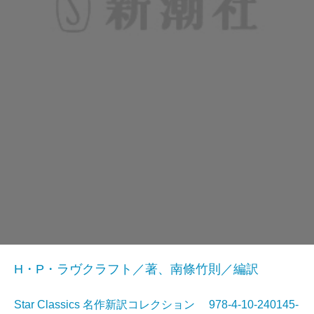
H・P・ラヴクラフト／著、南條竹則／編訳
Star Classics 名作新訳コレクション 978-4-10-240145-