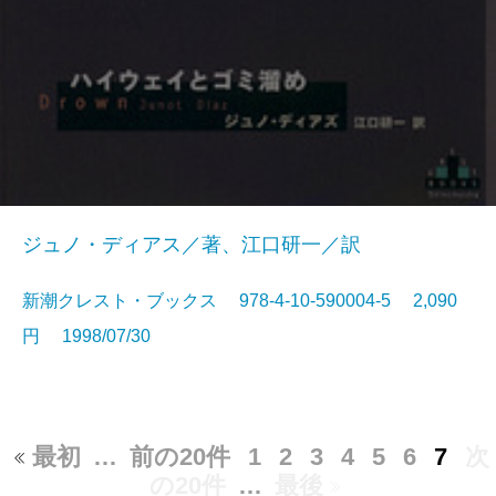
ジュノ・ディアス／著、江口研一／訳
新潮クレスト・ブックス 978-4-10-590004-5 2,090
円 1998/07/30
最初
…
前の20件
1
2
3
4
5
6
7
次
の20件
…
最後