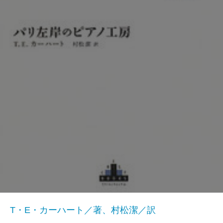
T・E・カーハート／著、村松潔／訳