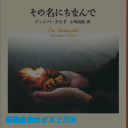
土曜日
林檎の木の下で
イラクサ
世界の果てのビートルズ
素数の音楽
彼方なる歌に耳を澄ませよ
ペンギンの憂鬱
その名にちなんで
冬の犬
ソーネチカ
ウォーターランド
パリ左岸のピアノ工房
停電の夜に
朗読者
ハイウェイとゴミ溜め