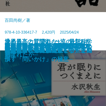
百田尚樹／著
978-4-10-336417-7 2,420円 2025/04/24
決めることに疲れない 最新科学
世界最高の質問術─一流のビジネ
書籍
荷風の昭和 前篇─関東大震災か
荷風の昭和 後篇─偏奇館焼亡か
鳥類学者の半分は、鳥類学ではで
読むだけでグングン頭が良くなる
週刊新潮が撮った 昭和の女優た
モンゴル人の物語 第一巻─チン
富める者だけの資本主義に反旗を
中国皇帝の条件─後継者はいかに
外務官僚たちの大東亜共栄圏
日本政治思想史
あの子とO
乱歩と千畝─RAMPOとSEMPO─
君が眠りにつくまえに
翻訳する私
出版禁止 女優 真里亜
救われてんじゃねえよ
が教える「決断疲れ」をなくす習
スリーダー45人が実践する人を動
天使も踏むを畏れるところ 上
天使も踏むを畏れるところ 下
ら日米開戦まで─
ら最期の日まで─
きてない
下ネタ大全
ち
ギス・カン─
翻す
選ばれたか─
慣
かす「問いかけ」の極意─