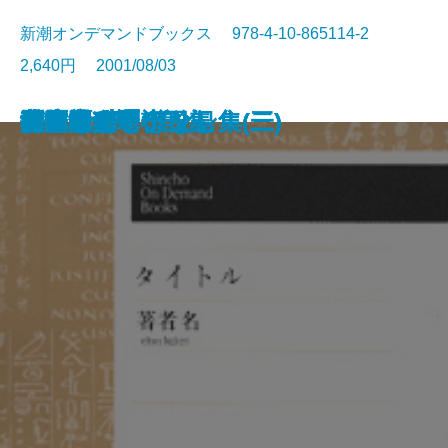
新潮オンデマンドブックス 978-4-10-865114-2
2,640円 2001/08/03
殿さまの日
風流滑稽譚(一)
風流滑稽譚(二)
風流滑稽譚(三)
平将門(上)
平将門(中)
平将門(下)
父子鷹(上)
父子鷹(下)
捕物帳の系譜
夜明けあと
ピエールとジャン
背徳者
秋津温泉
潤一郎犯罪小説集
日本むかしばなし集(一)
日本むかしばなし集(二)
日本むかしばなし集(三)
還暦老人ボケ日記
鼻眼鏡