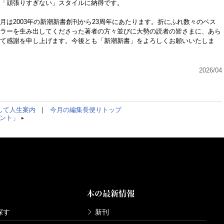
「頑張りすぎない」スタイルに納得です。
は2003年の新潮新書創刊から23周年にあたります。折にふれ数々のベス
ラーを生み出してくださった著者の方々並びに大勢の読者の皆さまに、あら
て感謝を申し上げます。今後とも「新潮新書」をよろしくお願いいたしま
2026/04
して人生案内
｜
今月の編集長便りトップ
ント」
本の最新情報
探す
新刊