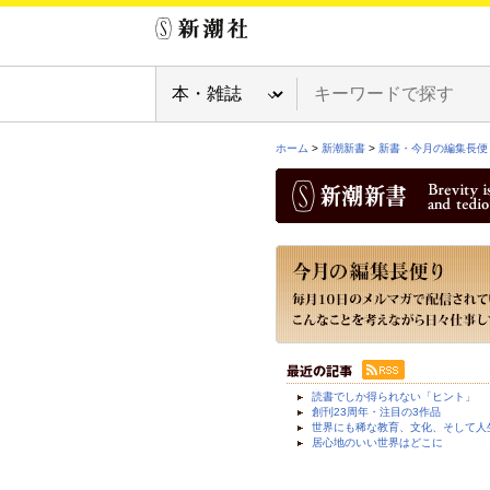
ホーム
>
新潮新書
>
新書・今月の編集長便
読書でしか得られない「ヒント」
創刊23周年・注目の3作品
世界にも稀な教育、文化、そして人
居心地のいい世界はどこに