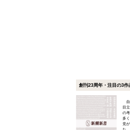
創刊23周年・注目の3作
自
目立
の考
多く
党が
た。