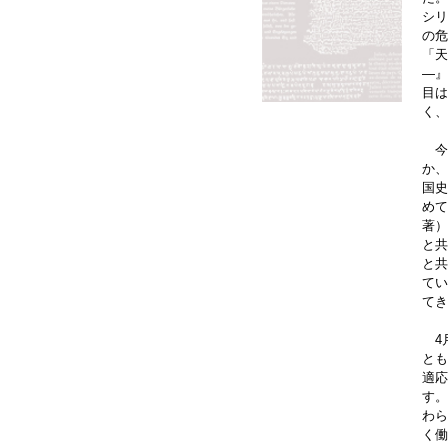
シリ
の危
「天
―』
目は
く、
今
か、
国史
めて
著）
と共
と共
てい
てき
4
とも
適応
す。
わら
く働