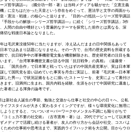
ーズ哲学講話─』（國分功一郎・著）は当時メディアを騒がせた「立憲主義
機」に立ちはだかった天皇という存在をめぐって、憲法学と文学の両面から
皇・憲法・戦後」の核心へと迫ります。『目的への抵抗―シリーズ哲学講話
『手段からの解放―シリーズ哲学講話―』に続く「シリーズ哲学講話」3作
、人間の自由や嗜好という普遍的なテーマを探究した前作とは異なる、深
痛切な戦後日本論となりました。
年は毛沢東没後50年に当たりますが、冷え込んだままの日中関係もあって
日本ではあまり話題になりません。その一方で、台湾の歴史資料を所蔵する
館で、抗日戦争中の軍事機密電文集が機密解除され、歴史研究者の注目を集
います。『台湾軍事機密文書が語る中国「抗日戦争」の真相』（遠藤誉・
は、「国共合作」で日本軍と戦っていたはずの中国共産党軍が、実は日本軍
謀して国民党を追い詰めていた事実を丹念に実証し、前著『毛沢東―日本軍
謀した男―』で状況証拠をもとに描いたストーリーを、史実によって裏付け
きます。旧満州に生まれ、国共内戦を経験、生涯をかけて中国研究に邁進し
た著者による渾身の論考です。
月は新社会人誕生の季節、勉強と交遊から仕事と社交の中心の日々へ、公私
ライフスタイルが大きく変わるタイミングですが、様々な環境変化に無理に
しようとすると、ついついオーバーワークやメンタル不調にも陥りがちで
『コミュ力不要の社交術』（古市憲寿・著）は、20代でデビューして以来変
ずメディアで活躍し続ける著者が、友人の作り方から会話や社交、コスパよ
くための仕事術や思考法まで、実践的ライフハック術を大公開。目からウロ