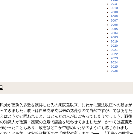
2011
2010
2009
2008
2007
2006
2005
2004
2003
2019
2020
2021
2022
2023
2024
2025
2026
品
民党が圧倒的多数を獲得した先の衆院選以来、にわかに憲法改正への動きが
ってきました。改正は自民党結党以来の党是なので当然ですが、ではあなた
えはどうかと問われると、ほとんどの人が口ごもってしまうでしょう。戦後
の知識人が改憲・護憲の立場で議論を戦わせてきましたが、かつては護憲政
強かったこともあり、改憲はどこか空想めいた話のようにも感じられまし
少なくとも第二次安倍政権下での「解釈改憲」までは──。『天皇への敗北─