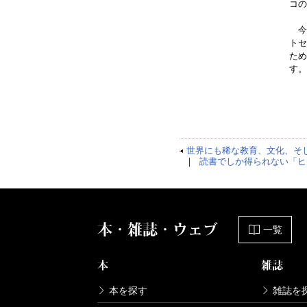
コの
今月
トセ
ため
す。
世界にも稀な教育、文化、そ
｜
読書でしか得られない「ヒ
本・雑誌・ウェブ
一覧
本
雑誌
本を探す
雑誌を