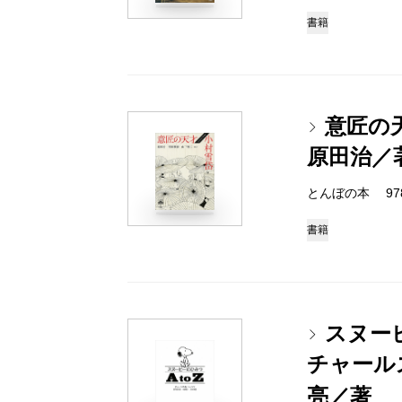
書籍
意匠の
原田治／
とんぼの本 978-4
書籍
スヌーピ
チャール
亮／著