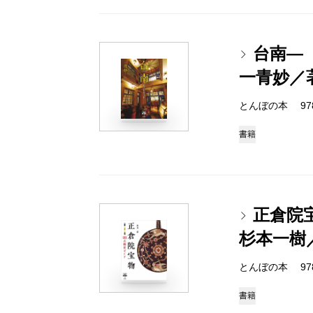
台南―
一青妙／
とんぼの本 978-4
書籍
正倉院
杉本一樹
とんぼの本 978-4
書籍