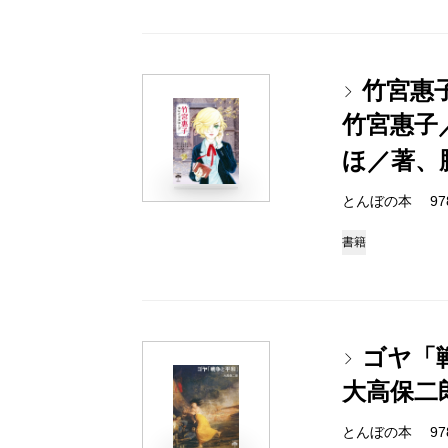
竹宮惠
竹宮惠子
ほ／著、
とんぼの本 978-4
書籍
ゴヤ「
大高保二
とんぼの本 978-4