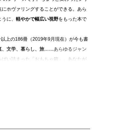
点にホヴァリングすることができる。あら
ように、
軽やかで幅広い視野
をもった本で
上の186冊（2019年9月現在）が今も書
真、文学、暮らし、旅……
あらゆるジャン
っぱい詰まった「おもちゃ箱」。あなたが
手にとってみてください。
「読むよろこび」
を一冊に凝縮して、時代
きます。