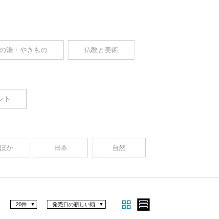
の湯・やきもの
仏教と美術
ント
ほか
日本
自然
20件
発売日の新しい順