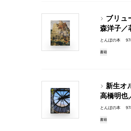
ブリュ
森洋子／
とんぼの本 978-4
書籍
新生オ
高橋明也
とんぼの本 978-4
書籍