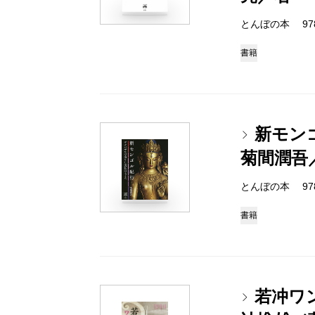
とんぼの本 978-4
書籍
新モン
菊間潤吾
とんぼの本 978-4
書籍
若冲ワ