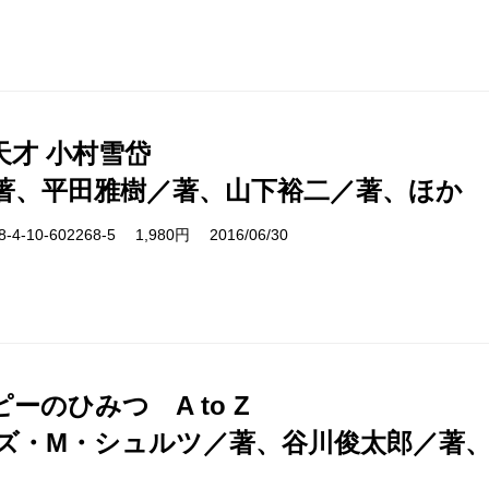
天才 小村雪岱
著、平田雅樹／著、山下裕二／著、ほか
-10-602268-5 1,980円 2016/06/30
ーのひみつ A to Z
ズ・M・シュルツ／著、谷川俊太郎／著