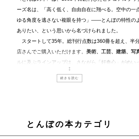
ーズ名は、「高く低く、自由自在に翔べる。空中の一
ゆる角度を逃さない複眼を持つ」――とんぼの特性の
ありたい、という思いから名づけられました。
スタートして35年。総刊行点数は360冊を超え、半分以
店さんでご購入いただけます。
美術、工芸、建築、写
ルに及ぶラインアップは、さながら「好奇心」がめい
そのとき知りたい・見たい・読みたいものを、気軽に
続きを読む
これからも
〈とんぼの本〉
は、
「見るたのしみ」
と
に流されず、時を超えて楽しめる入門書をめざしてい
とんぼの本カテゴリ