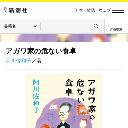
本・雑誌・ウェブ
詳細検索
アガワ家の危ない食卓
阿川佐和子
／著