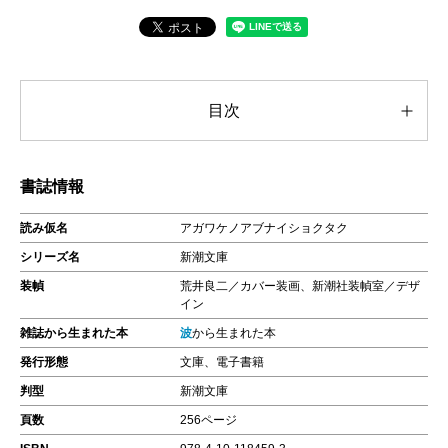
目次
書誌情報
読み仮名
アガワケノアブナイショクタク
シリーズ名
新潮文庫
装幀
荒井良二／カバー装画、新潮社装幀室／デザ
イン
雑誌から生まれた本
波
から生まれた本
発行形態
文庫、電子書籍
判型
新潮文庫
頁数
256ページ