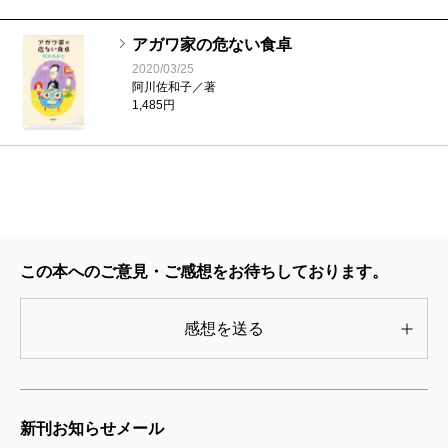
合わせたチューブわさびがダメ出しされ、その次は本
アガワ家の危ない食卓
山葵のおろし立てになった。亡くなる二日前、ほとん
2020/03/25
ど食べる力がなくなってきて、好物の〈とうもろこし
阿川佐和子／著
1,485円
の天ぷら〉を「食べてみますか？」と口に運ぶと、ま
もなく吐き出し、一言「まずい」と言ったのが父の最
期の言葉だったと書く。
母上は、一日中家に居る居職の夫の食生活に六十年
間、細心の日々で、娘はそれを見て「佐和子もやる
この本へのご意見・ご感想をお待ちしております。
ー！」と手伝うようになった。母は夫が亡くなると重
荷を解かれたか台所に立たなくなり、ボケるのを心配
感想を送る
して〈お母さん得意のクリームコロッケ、作って〉と
ねだるが〈あれ、めんどくさいでしょ、私は別に食べ
たくない〉と断られてしまう。夫には作るけれど娘に
新刊お知らせメール
は作らないんだ。