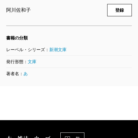
著者は三年前に結婚され、支度する食事に夫君はあ
阿川佐和子
登録
まり辛口は言わず、優しく褒めてくれるそうだ。食に
うるさかった直言居士の父はこの妻と娘を得て幸せな
生涯だっただろう。父に閉口しながらもその率直さを
書籍の分類
愛した文がいい。食を切り口に「頑固な昭和の父」を
レーベル・シリーズ：
新潮文庫
書いた一冊となった。
発行形態：
文庫
著者名：
あ
（おおた・かずひこ 居酒屋研究家）
波 2020年4月号より
単行本刊行時掲載