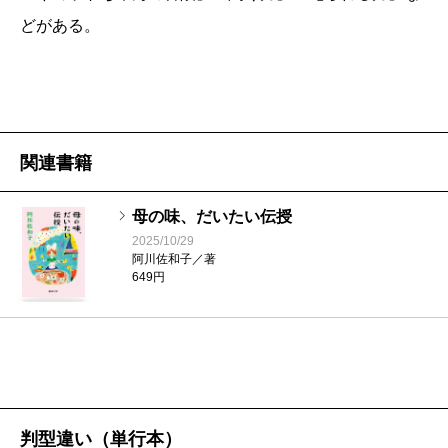
き瓶を捨てられない〈愚瓶ども〉も同じ。清冽な著者
どがある。
はたいへんお若いと思っていたが、昭和の家庭の育ち
だった。
作家を父にもつ家庭については、本誌「
波
」の
昨年
十二
、
今年一月号
に載った、
檀一雄
長女・
檀ふみ
×
新田
関連書籍
次郎
次男・
藤原正彦
×阿川弘之長女・阿川佐和子による
「
文士の子ども被害者の会
」公開鼎談が、気うるさい
母の味、だいたい伝授
2025/10/29
職業の父を持った苦労を披露しながら、いつの間にか
阿川佐和子／著
自分も文を書くようになっている感懐がおもしろかっ
649円
た。
父が九十歳を過ぎて老人病院に入り、頼まれて好物
の〈かつお節弁当〉を運んだが、パックのかつお節は
だめと言われ、日本橋の「にんべん」でいちばん高価
判型違い（単行本）
な鰹節を買い、きれいに削って運ぶと喜んだ。しかし