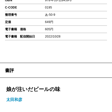
ISBN
978-4-10-118459-3
C-CODE
0195
整理番号
あ-50-9
定価
649円
電子書籍 価格
605円
電子書籍 配信開始日
2022/10/28
書評
娘が注いだビールの味
太田和彦