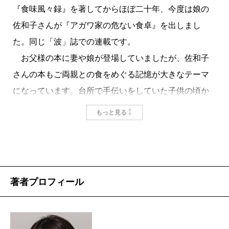
『食味風々録』を著してからほぼ二十年、今度は娘の
の反応は「よし、明日はなんか旨いもん、食いにいこ
佐和子さんが『アガワ家の危ない食卓』を出しまし
う」で、はっきり「まずい」と言わない気遣いをされ
た。同じ「波」誌での連載です。
た情けなさ、わかります。表現者として嘘は言えない
お父様の本に妻や娘が登場していましたが、佐和子
批評精神（？）、しかしあまり正確に指摘してもいけ
さんの本もご両親との食をめぐる記憶が大きなテーマ
ない親ごころ、の相克ですか。
になっています。台所で手伝いをしていた子供の頃か
作家の父は神経質で、娘佐和子はいつもびくびくし
ら、女優としても活躍している現在（お母様が高齢に
ていたと書く。「気難しい父」はいかにも昭和の家庭
もっと見る
なり、昔のレシピを忘れ、料理を面倒がるようになっ
だが、著者の自在な筆致は、びくびくしながらも愛情
た現在）までの情景が鮮やかに浮かび上がるのは、
を持って気難しさを客観視していたのではと、その父
「たべもの」という共通文化が持つ強さでしょう。
に親近感もおぼえてゆく。
いや、やはり文章の持つ力のほうが大きいか。かつ
膝を打ったのは、
妹尾河童
氏から教わったと書くビ
著者プロフィール
て弘之さんの『山本五十六』『米内光政』『井上成
ールの注ぎ方で、グラスに注ぎながら瓶をどんどん高
美』を続けて読んだ時、六十代後半で出した『井上成
く上げ「カニ泡」を作ってしばらく待ち、ビールと泡
美』にいたって、さらに文章がうまく、より充実して
が四対一になったら今度はグラスの縁から……と延々