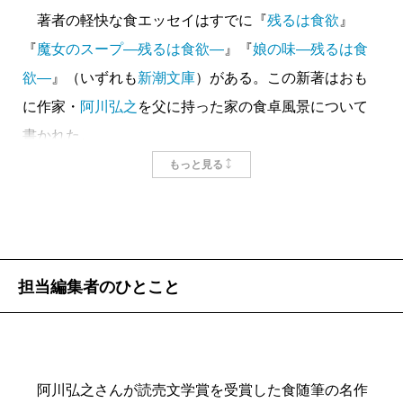
著者の軽快な食エッセイはすでに『
残るは食欲
』
『
魔女のスープ―残るは食欲―
』『
娘の味―残るは食
欲―
』（いずれも
新潮文庫
）がある。この新著はおも
に作家・
阿川弘之
を父に持った家の食卓風景について
書かれた。
〈二〇一五年に他界した父の口癖は、「死ぬまであと
もっと見る
何回飯が食えるかと思うと、一回たりともまずいもの
は食いたくない」であった。たまたま自分の気に入ら
ない食事に出くわした日には、「一回、損した。どう
してくれる！」と本気で憤怒したものだ〉。一方〈旨
担当編集者のひとこと
いもんを食いに行こう〉は日常の台詞だった。
著者が中学生のとき、留守の母に替わり料理本を参
考に六時間かけてつくった〈東玻肉〉を夕食に出すと
阿川弘之さんが読売文学賞を受賞した食随筆の名作
「今日は佐和子が作ってくれたのか」と喜んだ一口め