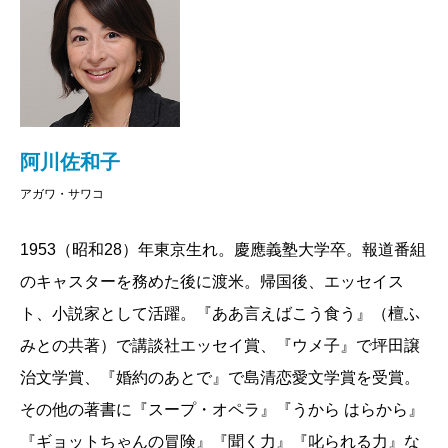
きたのに驚嘆したことがありますが、同じ年頃になっ
七行にわたる詳細な文は毎夜私が実行していること
た佐和子さんの文章もまた、今までよりさらに暢達
だ。
で、さらに巧みになっています。
〈この方法で注いでみせたら父はたいそう喜んだ。以
とりわけユーモア。ラップの二度使いの項など、一
来、父はビールを飲もうとするたび、私を呼びつける
読声をあげてしまいました。そしてこのユーモアがあ
ようになった。／「おい、サワコ、ビールを注いでく
阿川佐和子
るからこそ、巻末に食後酒のように置かれた和田誠さ
れ。お前に注いでもらうと旨いんだ。お前は本当に上
アガワ・サワコ
んへの追悼文が光を増してきます。（出版部・K）
手だなあ」／生涯で、父が私のすることを褒めてくれ
た回数は限りなく少ないけれど、私が作った切り干し
1953（昭和28）年東京生れ。慶應義塾大学卒。報道番組
2020/05/27
大根と、私が注ぐビールに関してはいつも無条件に褒
のキャスターを務めた後に渡米。帰国後、エッセイス
めてくれた〉と述懐する。娘をあまり褒めない「昭和
ト、小説家として活躍。『ああ言えばこう食う』（檀ふ
の父」が、注がれたビールに目を細める姿はほほえま
みとの共著）で講談社エッセイ賞、『ウメ子』で坪田譲
しい。
治文学賞、『婚約のあとで』で島清恋愛文学賞を受賞。
日常の癖「ラップ二度使い」は私もそうで大いに賛
その他の著書に『スープ・オペラ』『うから はらから』
同。割り箸を捨てない、爪楊枝の居心地のわるさ、空
『ギョットちゃんの冒険』『聞く力』『叱られる力』な