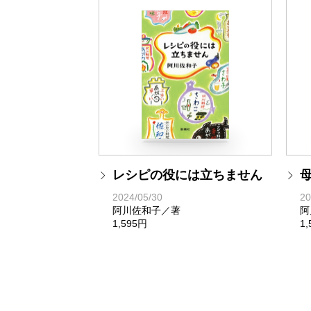
レシピの役には立ちません
2024/05/30
20
阿川佐和子／著
阿
1,595円
1