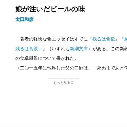
娘が注いだビールの味
太田和彦
著者の軽快な食エッセイはすでに『
残るは食欲
』『
残るは食欲―
』（いずれも
新潮文庫
）がある。この新
の食卓風景について書かれた。
〈二〇一五年に他界した父の口癖は、「死ぬまであと
まずいものは食いたくない」であった。たまたま自分
もっと見る
「一回、損した。どうしてくれる！」と本気で憤怒し
う〉は日常の台詞だった。
著者が中学生のとき、留守の母に替わり料理本を参考
食に出すと「今日は佐和子が作ってくれたのか」と喜
旨いもん、食いにいこう」で、はっきり「まずい」と