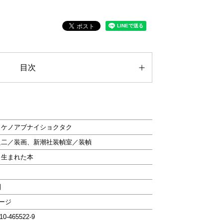
目次
ワケノアブナイショクタク
良二／装画、新潮社装幀室／装幀
ら生まれた本
判
ページ
-10-465522-9