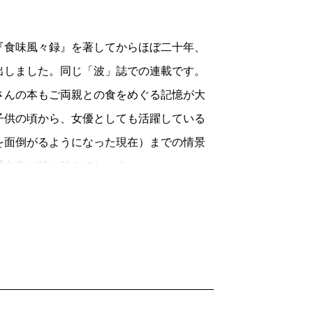
かしあまり正確に指摘してもいけない親ご
食味風々録』を著してからほぼ二十年、
いたと書く。「気難しい父」はいかにも
出しました。同じ「波」誌での連載です。
がらも愛情を持って気難しさを客観視して
んの本もご両親との食をめぐる記憶が大
子供の頃から、女優としても活躍している
ールの注ぎ方で、グラスに注ぎながら瓶を
を面倒がるようになった現在）までの情景
ビールと泡が四対一になったら今度はグラ
共通文化が持つ強さでしょう。
が実行していることだ。
弘之さんの『山本五十六』『米内光政』
来、父はビールを飲もうとするたび、私を
『井上成美』にいたって、さらに文章がう
を注いでくれ。お前に注いでもらうと旨い
が、同じ年頃になった佐和子さんの文章も
することを褒めてくれた回数は限りなく少
います。
ールに関してはいつも無条件に褒めてくれ
声をあげてしまいました。そしてこのユ
、注がれたビールに目を細める姿はほほえ
た和田誠さんへの追悼文が光を増してきま