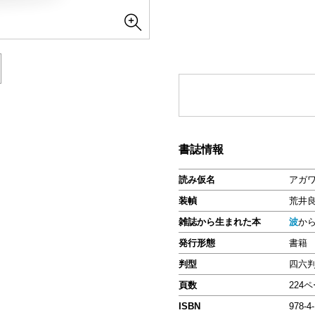
書誌情報
読み仮名
アガ
装幀
荒井
雑誌から生まれた本
波
か
発行形態
書籍
判型
四六
頁数
224
ISBN
978-4