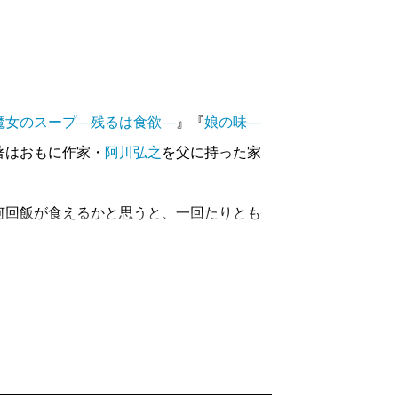
魔女のスープ―残るは食欲―
』『
娘の味―
著はおもに作家・
阿川弘之
を父に持った家
何回飯が食えるかと思うと、一回たりとも
の気に入らない食事に出くわした日には、
たものだ〉。一方〈旨いもんを食いに行こ
に六時間かけてつくった〈東玻肉〉を夕
んだ一口めの反応は「よし、明日はなんか
言わない気遣いをされた情けなさ、わかり