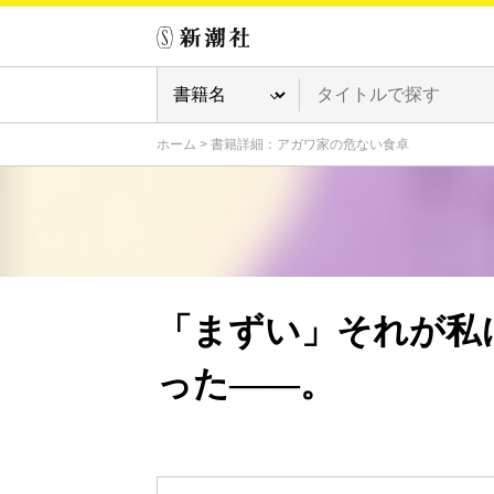
ホーム
>
書籍詳細：アガワ家の危ない食卓
「まずい」それが私
った――。