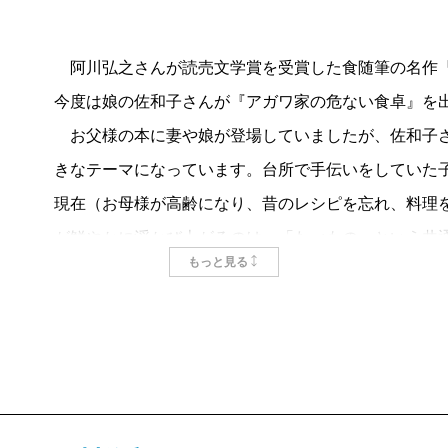
ます。表現者として嘘は言えない批評精神（？）、し
ころ、の相克ですか。
阿川弘之さんが読売文学賞を受賞した食随筆の名作『
作家の父は神経質で、娘佐和子はいつもびくびくして
今度は娘の佐和子さんが『アガワ家の危ない食卓』を
昭和の家庭だが、著者の自在な筆致は、びくびくしな
お父様の本に妻や娘が登場していましたが、佐和子さ
いたのではと、その父に親近感もおぼえてゆく。
きなテーマになっています。台所で手伝いをしていた
膝を打ったのは、
妹尾河童
氏から教わったと書くビ
現在（お母様が高齢になり、昔のレシピを忘れ、料理
どんどん高く上げ「カニ泡」を作ってしばらく待ち、
が鮮やかに浮かび上がるのは、「たべもの」という
もっと見る
スの縁から……と延々七行にわたる詳細な文は毎夜私
いや、やはり文章の持つ力のほうが大きいか。かつて
〈この方法で注いでみせたら父はたいそう喜んだ。以
『井上成美』を続けて読んだ時、六十代後半で出した
呼びつけるようになった。／「おい、サワコ、ビール
まく、より充実してきたのに驚嘆したことがあります
んだ。お前は本当に上手だなあ」／生涯で、父が私の
また、今までよりさらに暢達で、さらに巧みになって
ないけれど、私が作った切り干し大根と、私が注ぐビ
とりわけユーモア。ラップの二度使いの項など、一読
た〉と述懐する。娘をあまり褒めない「昭和の父」が
ーモアがあるからこそ、巻末に食後酒のように置かれ