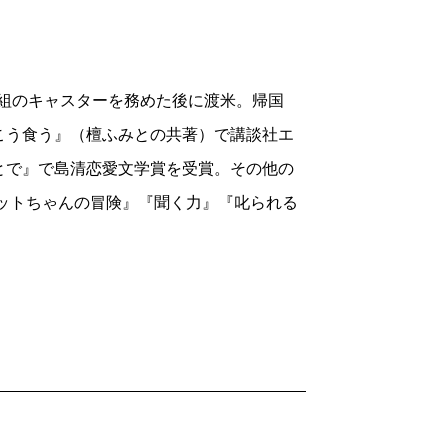
。割り箸を捨てない、爪楊枝の居心地の
清冽な著者はたいへんお若いと思っていた
番組のキャスターを務めた後に渡米。帰国
2020/05/27
こう食う』（檀ふみとの共著）で講談社エ
十二
、
今年一月号
に載った、
檀一雄
長女・
とで』で島清恋愛文学賞を受賞。その他の
佐和子による「
文士の子ども被害者の会
」
ットちゃんの冒険』『聞く力』『叱られる
しながら、いつの間にか自分も文を書くよ
〈かつお節弁当〉を運んだが、パックの
ちばん高価な鰹節を買い、きれいに削って
出しされ、その次は本山葵のおろし立てに
ってきて、好物の〈とうもろこしの天ぷ
吐き出し、一言「まずい」と言ったのが父