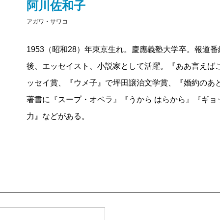
阿川佐和子
ましい。
す。（出版部・K）
アガワ・サワコ
日常の癖「ラップ二度使い」は私もそうで大いに賛同
わるさ、空き瓶を捨てられない〈愚瓶ども〉も同じ。
1953（昭和28）年東京生れ。慶應義塾大学卒。報道
が、昭和の家庭の育ちだった。
後、エッセイスト、小説家として活躍。『ああ言えば
作家を父にもつ家庭については、本誌「
波
」の
昨年
ッセイ賞、『ウメ子』で坪田譲治文学賞、『婚約のあ
檀ふみ
×
新田次郎
次男・
藤原正彦
×阿川弘之長女・阿川
著書に『スープ・オペラ』『うから はらから』『ギョ
公開鼎談が、気うるさい職業の父を持った苦労を披露
力』などがある。
うになっている感懐がおもしろかった。
父が九十歳を過ぎて老人病院に入り、頼まれて好物の
かつお節はだめと言われ、日本橋の「にんべん」でい
運ぶと喜んだ。しかし合わせたチューブわさびがダメ
なった。亡くなる二日前、ほとんど食べる力がなくな
ら〉を「食べてみますか？」と口に運ぶと、まもなく