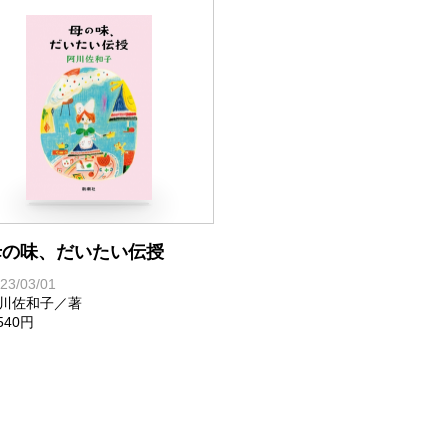
の最期の言葉だったと書く。
母上は、一日中家に居る居職の夫の食生活に六十年間
子もやるー！」と手伝うようになった。母は夫が亡く
り、ボケるのを心配して〈お母さん得意のクリームコ
どくさいでしょ、私は別に食べたくない〉と断られて
んだ。
著者は三年前に結婚され、支度する食事に夫君はあま
母の味、だいたい伝授
うだ。食にうるさかった直言居士の父はこの妻と娘を
23/03/01
ながらもその率直さを愛した文がいい。食を切り口に
川佐和子／著
,540円
た。