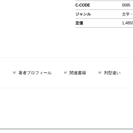
C-CODE
0095
ジャンル
文学
定価
1,48
と
著者プロフィール
関連書籍
判型違い