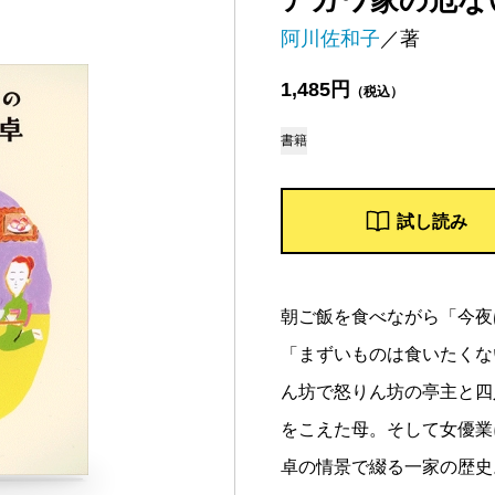
アガワ家の危な
阿川佐和子
／著
1,485円
（税込）
書籍
試し読み
朝ご飯を食べながら「今夜
「まずいものは食いたくな
ん坊で怒りん坊の亭主と四
をこえた母。そして女優業
卓の情景で綴る一家の歴史