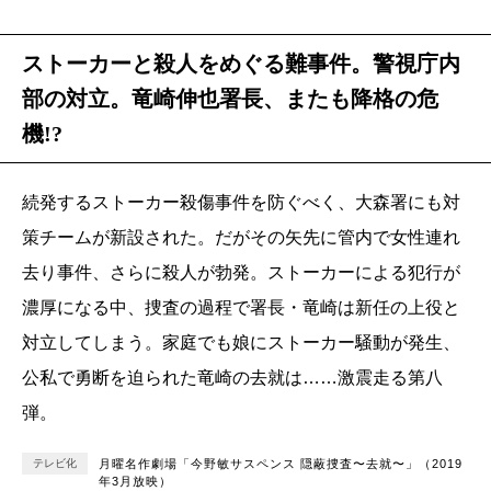
ストーカーと殺人をめぐる難事件。警視庁内
部の対立。竜崎伸也署長、またも降格の危
機!?
続発するストーカー殺傷事件を防ぐべく、大森署にも対
策チームが新設された。だがその矢先に管内で女性連れ
去り事件、さらに殺人が勃発。ストーカーによる犯行が
濃厚になる中、捜査の過程で署長・竜崎は新任の上役と
対立してしまう。家庭でも娘にストーカー騒動が発生、
公私で勇断を迫られた竜崎の去就は……激震走る第八
弾。
テレビ化
月曜名作劇場「今野敏サスペンス 隠蔽捜査〜去就〜」（2019
年3月放映）