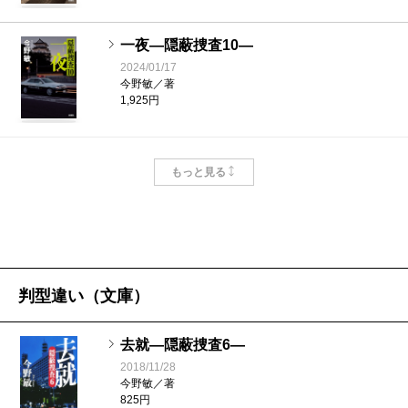
すか。
一夜―隠蔽捜査10―
――家庭内の不祥事があり、二作目『
果断―隠蔽捜査
2024/01/17
今野敏／著
2―
』では警察庁の官僚から、大森署の署長に降格され
1,925円
た状態で登場しますね。
今野
一作目
は、書いたことがない官僚の世界だった
審議官―隠蔽捜査9.5―
もっと見る
のでとても苦労しました。警察庁の中のことって誰も
2023/01/18
今野敏／著
知らないわけです。警察庁に勤めている人しか内実が
1,760円
わからない。でも二作目からはよく書き慣れている世
界なので、楽といえば楽でした。しかし署長は普通の
探花―隠蔽捜査９―
警察官からすれば憧れの地位で、トップなわけです。
判型違い（文庫）
2022/01/19
今野敏／著
降格されて署長という設定だけで共感は持てないと、
1,815円
去就―隠蔽捜査6―
ある警察官の方が週刊誌に書いていましたが、多分そ
2018/11/28
れと同じ思いは私にもあります。降格人事の署長をど
今野敏／著
清明―隠蔽捜査8―
825円