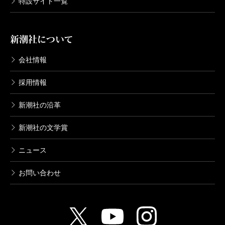
ます。
特設サイト一覧
成熟する機会を失って
新潮社について
会社情報
――さて本書『去就』で中心となるのはストーカー犯
罪ですね。
採用情報
今野
ストーカーはこれまでにも何回か書いています
新潮社の沿革
が、何回書いてもネタは尽きないですね。最近は警察
もストーカー対策に力を入れていますが、何年かに一
新潮社の文学賞
回はストーカーがらみの重大事件が起きてしまいま
ニュース
す。この手の犯罪を警察が抑止し根絶するのは、まず
お問い合わせ
無理ですね。一人一人を警察が守り切れるはずがない
ですから。ストーキングという言葉ができたからスト
ーカー犯罪が目立つようになりましたが、昔は男女の
もつれとかいう言葉で片づけられていたのでしょう。