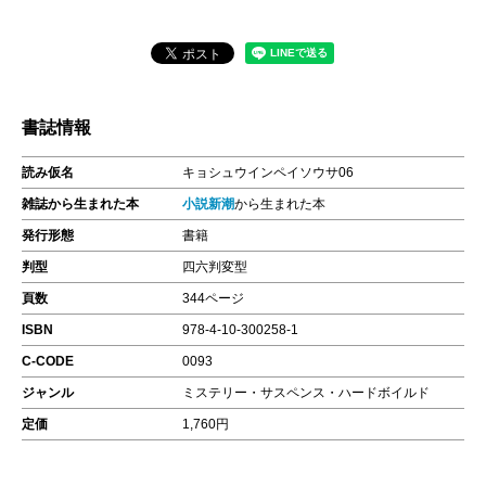
書誌情報
読み仮名
キョシュウインペイソウサ06
雑誌から生まれた本
小説新潮
から生まれた本
発行形態
書籍
判型
四六判変型
頁数
344ページ
ISBN
978-4-10-300258-1
C-CODE
0093
ジャンル
ミステリー・サスペンス・ハードボイルド
定価
1,760円