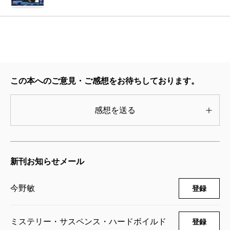
ういうポジションに置けばいいのか、いまだに迷って
2020/01/20
今野敏／著
います。
1,760円
――二作目は管内での立てこもり事件、三作目『
疑心
棲月―隠蔽捜査7―
―隠蔽捜査3―
』が来日する米大統領を狙ったテロ計画
2018/01/22
今野敏／著
この本へのご意見・ご感想をお待ちしております。
という警備事案に発展して、そのためにやってきた畠
1,760円
山という女性警察官に、竜崎が「よろめく」という展
感想を送る
開でした。
自覚―隠蔽捜査5.5―
今野
二作目までは普通に警察小説をやりました。で
2014/10/22
今野敏／著
もシリーズの三作目になったら、大変化球を投げなく
1,650円
新刊お知らせメール
ちゃだめなんですよ。竜崎の最大の弱点はなんだろう
かと考えた時に、それは今まで経験したことのない恋
宰領―隠蔽捜査5―
今野敏
登録
2013/06/28
愛であろう、ということになりました。
今野敏／著
1,760円
ミステリー・サスペンス・ハードボイルド
登録