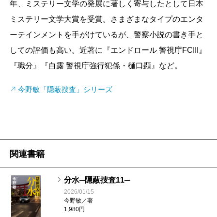
気持でした。竜崎をものすごく嫌な奴にしようと最初
年、ミステリー文学の発展に著しく寄与したとして日本
に決めて、東大しか認めないとか言わせたりしまして
ミステリー文学大賞を受賞。さまざまなタイプのエンタ
ね。でも途中から、あれこの人は面白い奴じゃないの
ーテインメントを手がけているが、警察小説の書き手と
と思っていただけるように、仕掛けたんです。最初は
しての評価も高い。近著に『エンドロール 警視庁FCIII』
印象のよくない人にしておいて、後半に反転して印象
『職分』『白露 警視庁強行犯係・樋口顕』など。
がよくなるという狙いです。だから一回こっきりの手
今野敏「隠蔽捜査」シリーズ
だと思ってました。
――竜崎のぶれない生き方や、仕事に対する姿勢が読
者の共感を呼びましたね。
関連書籍
今野
いい人がちょっといいことをやっても、普通だ
なと思われるだけ。同じことを悪者だと思っている人
分水─隠蔽捜査11─
がやると、意外といい奴じゃないかということにな
2026/01/15
今野敏／著
る。だいたい、そういう奴が女性にもてるじゃないで
1,980円