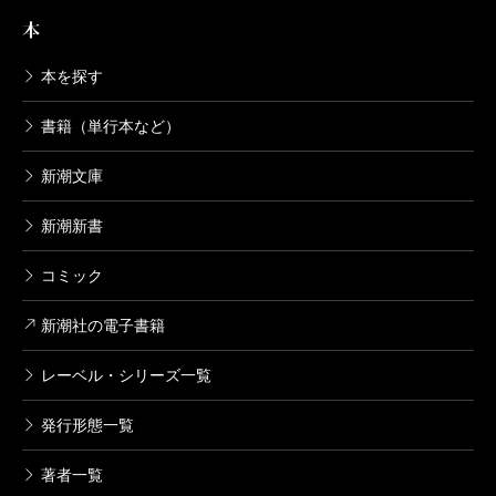
今野敏／著
本
1,650円
――竜崎は目の前にあることに対処すればいいと思っ
ている人ですからね。
本を探す
隠蔽捜査
今野
だから読者はハラハラするけれども、本人は何
書籍（単行本など）
2005/09/22
が起きようと平気で、通常のスタンスと変わらないの
今野敏／著
1,760円
新潮文庫
が面白いところです。
新潮新書
――そういう竜崎のキャラクターはシリーズのどのあ
コミック
たりから固まってきたのでしょうか。
今野
多分、最初の短編集の『
初陣―隠蔽捜査3.5―
』
新潮社の電子書籍
の時ですね。
レーベル・シリーズ一覧
――竜崎の同級生で、警視庁刑事部長の伊丹の視点か
発行形態一覧
ら書かれた短編集ですね。
著者一覧