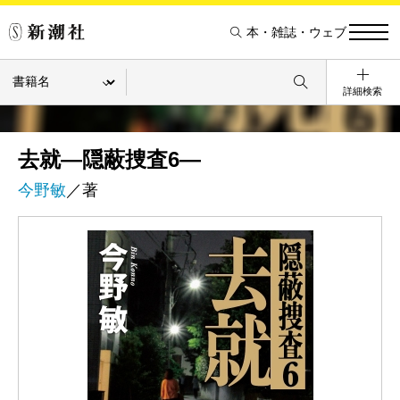
本・雑誌・ウェブ
詳細検索
去就―隠蔽捜査6―
今野敏
／著