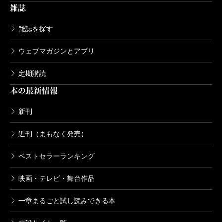
今野
伊丹は一見豪放だけどけっこう小心で、さまざ
雑誌
まなトラブルで右往左往してしまう。しかし竜崎から
雑誌を探す
の電話一本で解決しちゃうというところから、固まっ
たのだと思います。
ウェブマガジンとアプリ
定期購読
――竜崎は第三者なんですが、なんで物事を単純に見
本の最新情報
ないんだという彼のアドバイスによって、伊丹の蒙が
ひらかれます。
新刊
今野
竜崎にとってみれば、当たり前のことを言った
近刊（まもなく発売）
だけで、アドバイスでもなんでもないと思っているの
ベストセラーランキング
でしょう。だいたい、物事ってみんな難しく考えて困
っていることが多いですね。竜崎の台詞でも箴言めい
映画・テレビ・舞台作品
たものが多々出てきますが、私自身も実際その通りに
一章まるごと試し読みできる本
思っていることも多く、自分に対する戒めだったりし