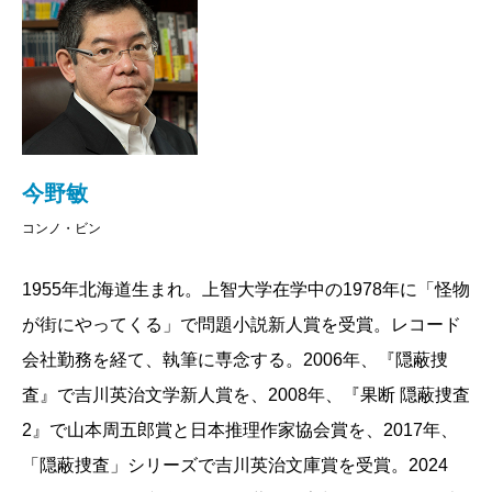
部数190万部突破の
「隠蔽捜査」シリーズ
。待望の長篇
『去就―隠蔽捜査6―』の刊行にあたり、新作執筆の舞
台裏、登場人物たちへの思い、そしてシリーズの今後
について伺いました。
何があっても困らない男
今野敏
コンノ・ビン
――《隠蔽捜査》シリーズは本書で八作目です。これ
までに吉川英治文学新人賞や日本推理作家協会賞、
山
1955年北海道生まれ。上智大学在学中の1978年に「怪物
本周五郎賞
を受賞するなど、今野さんの長い作家生活
が街にやってくる」で問題小説新人賞を受賞。レコード
のエポックといえる代表シリーズになりましたね。
会社勤務を経て、執筆に専念する。2006年、『隠蔽捜
今野
もともとシリーズ化は考えていませんでした。
査』で吉川英治文学新人賞を、2008年、『果断 隠蔽捜査
警察官の小説はたくさん書いていたので、ちょっと毛
2』で山本周五郎賞と日本推理作家協会賞を、2017年、
色の変わったものを一編書いておこうかという程度の
「隠蔽捜査」シリーズで吉川英治文庫賞を受賞。2024