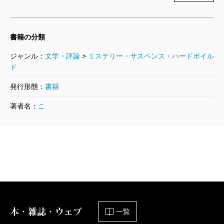
――長編四作目『
転迷―隠蔽捜査4―
』がエド・マクベ
インの87分署シリーズのように同時多発的に事件が起
転迷―隠蔽捜査4―
2011/09/22
きて、外交官の殺人事件に麻薬がからんだ話で、五作
書籍の分類
今野敏／著
目『
宰領―隠蔽捜査5―
』は衆議院議員の誘拐事件で、
1,760円
ジャンル：
文学・評論
>
ミステリー・サスペンス・ハードボイル
神奈川県警と竜崎の交流もありました。どの作品もい
ド
ろいろ工夫が凝らされていますが、どういうところか
初陣―隠蔽捜査3.5―
発行形態：
書籍
2010/05/21
ら基本となるアイデアを考えるのでしょうか。
今野敏／著
著者名：
こ
1,650円
今野
どうしたら竜崎が困るだろうか、それだけで
す。竜崎が困る設定を考える。それが三作目のよろめ
疑心―隠蔽捜査3―
き、恋愛感情だったり、五作目の神奈川県警というア
2009/03/19
ウェイの地で指揮を取らせるという設定です、しかし
今野敏／著
1,650円
なるだけあの人を困らせようとするのだけれど、困る
シチュエーションに身を置かれても、本人は一向に困
果断―隠蔽捜査2―
らないんですよね。
本・雑誌・ウェブ
一覧
2007/04/27