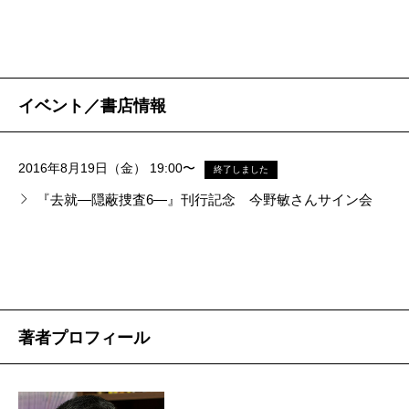
イベント／書店情報
2016年8月19日（金） 19:00〜
終了しました
『去就―隠蔽捜査6―』刊行記念 今野敏さんサイン会
何回書いても、書き切れない。
今野敏
、
西上心太
聞き手：
西上心太
著者プロフィール
異色の警察官僚・竜崎伸也の爽快な活躍を描き、累計