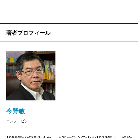
巻を重ねるごとにキャラクターが成長していくという
ことだ。それは何も主人公だけに限ったことではな
い。脇役たちも同時に成長し、存在感が高まってくる
とストーリーにも自然と厚みが生まれてくる。
著者プロフィール
本シリーズはその典型例だろうが、長編では脇役ひ
とりひとりにスポットライトを当てて丁寧に描くこと
は意外に難しい。ところが短編なら、これが容易に出
来てしまうのだ。しかも短編は長編と違って、物語の
起承転結はさほど重要ではない。時として「転結」や
「承結」で物語を組み立てることも可能だ。ただし、
その一方で高度な技術が要求される。枚数に制限があ
るため、無駄な描写を削ぎ落とし、切れのある、冗長
今野敏
にはならない文章を書き上げなければならないから
コンノ・ビン
だ。また一行目から読者を引き込む力業も必要とされ