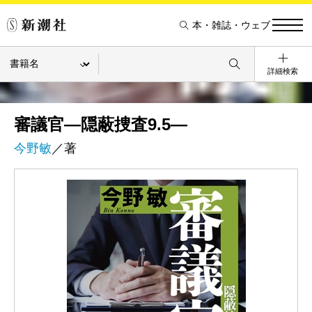
本・雑誌・ウェブ
詳細検索
審議官―隠蔽捜査9.5―
今野敏
／著