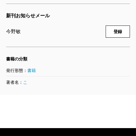
が立ち上がり、池谷管理官やあの田端捜査一課長まで
今野敏／著
1,650円
が藍本新署長を見て、うっとりとしていたものだっ
新刊お知らせメール
た。
宰領―隠蔽捜査5―
続く「内助」「荷物」「選択」は、それぞれ竜崎の
今野敏
登録
2013/06/28
妻・冴子、息子・邦彦、娘・美紀の視点で描かれ、本
今野敏／著
1,760円
シリーズが家族小説の側面も備えていることを教えて
くれる。
書籍の分類
転迷―隠蔽捜査4―
神奈川県警に異動してからのエピソードも描かれる
発行形態：
書籍
2011/09/22
が、「専門官」に登場する板橋武捜査一課長は『宰領
今野敏／著
著者名：
こ
1,760円
―隠蔽捜査5―』で竜崎に出会っており、キャリア嫌い
だった自分がこの人の部下なら大丈夫と感じた当時の
初陣―隠蔽捜査3.5―
思いが蘇る一編だ。
2010/05/21
表題作の「審議官」以下の「参事官」「信号」は、
今野敏／著
1,650円
『探花―隠蔽捜査9―』の延長上にあるエピソードだ。