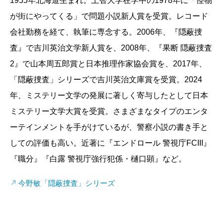
1955年北海道生まれ。上智大学在学中の1978年に「怪物
る。本書は竜崎が大森署を去り、神奈川県警に異動し
が街にやってくる」で問題小説新人賞を受賞。レコード
たあたりのことが、脇役たちの視点で描かれている
会社勤務を経て、執筆に専念する。2006年、『隠蔽捜
が、今野敏は本当に見事な腕の冴えと力量を見せつけ
査』で吉川英治文学新人賞を、2008年、『果断 隠蔽捜査
てくれる。さらにその上で、周囲の人間が直面する難
2』で山本周五郎賞と日本推理作家協会賞を、2017年、
題を、たったひと言で一気に解決してしまう“竜崎マジ
「隠蔽捜査」シリーズで吉川英治文庫賞を受賞。2024
ック”を各編で炸裂させるのだ。
年、ミステリー文学の発展に著しく寄与したとして日本
たとえば冒頭の「空席」だ。その第一行。
ミステリー文学大賞を受賞。さまざまなタイプのエンタ
「斎藤治警務課長は、全身から力が抜けてしまったよ
ーテインメントを手がけているが、警察小説の書き手と
うに感じていた」
しての評価も高い。近著に『エンドロール 警視庁FCIII』
たった今しがた、大森署を去っていった竜崎を見送
『職分』『白露 警視庁強行犯係・樋口顕』など。
ったばかりの斎藤の感想だ。これだけでもう万感の思
いが伝わってくる。だがそんな思いとは関係なく事件
今野敏「隠蔽捜査」シリーズ
は発生する。ひったくり事件が起こり、第二方面本部
の野間崎管理官からの要請で緊急配備が敷かれること