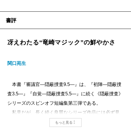
書評
冴えわたる“竜崎マジック”の鮮やかさ
関口苑生
本書『審議官―隠蔽捜査9.5―』は、『初陣―隠蔽捜
査3.5―』『自覚―隠蔽捜査5.5―』に続く《隠蔽捜査》
シリーズのスピンオフ短編集第三弾である。
私見だが、長く続く良質なシリーズ作品には必ず見
られる特徴がある。その中でも最も強く感じるのは、
もっと見る