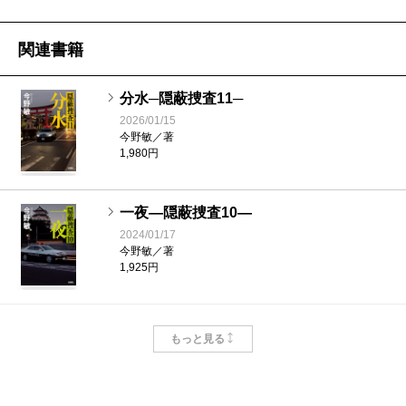
になったのだ。しかしほどなくタクシー強盗が発生、
こちらも別に緊配の指示が出る。同時に二件の緊配対
関連書籍
応となると大森署はパンク状態となり絶対に無理だっ
た。さてどうすればいい？ 貝沼悦郎副署長以下、大
分水─隠蔽捜査11─
森署の幹部らは頭を抱えるばかりだった。しかもこの
2026/01/15
今野敏／著
とき新任の署長の着任が一日遅れ、署長の席は空席の
1,980円
ままだった。
野間崎管理官と大森署（正確には竜崎だが）の関係
一夜―隠蔽捜査10―
は、『果断―隠蔽捜査2―』のときから始まる。このと
2024/01/17
今野敏／著
きも緊配をめぐっての出来事だった。緊配を敷いてい
1,925円
たにもかかわらず、強盗犯がこともあろうに大森署管
内を通って逃走していたのだ。これに激怒した野間崎
探花―隠蔽捜査９―
もっと見る
管理官が署長室に怒鳴り込み、今すぐ全署員を講堂に
2022/01/19
今野敏／著
集めろと着任したばかりの竜崎に詰め寄ったのであ
1,815円