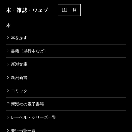
ここで描かれるのは、本シリーズではお馴染みの
疑心―隠蔽捜査3―
本・雑誌・ウェブ
「たてまえと本音」の相違、考え方だ。一般の常識で
一覧
2009/03/19
はたてまえというのは表向きの意見で、本当のことは
今野敏／著
本
1,650円
別にあるという意味に捉えられているかもしれない。
だが、竜崎は違う。たてまえこそが、真実だと断ずる
本を探す
果断―隠蔽捜査2―
のだ。なぜなら、たてまえを重んじることこそが、警
書籍（単行本など）
2007/04/27
察官僚の生きるべき道だと信じているからだ。この生
今野敏／著
1,650円
新潮文庫
き方に感動を覚える読者は多い。
新潮新書
隠蔽捜査
（せきぐち・えんせい 文芸評論家）
2005/09/22
コミック
今野敏／著
波 2023年2月号より
1,760円
新潮社の電子書籍
単行本刊行時掲載
レーベル・シリーズ一覧
発行形態一覧