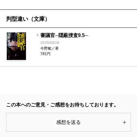
る。それ以来の因縁の関係がある。とはいえ、今、竜
崎はいない。思い余った斎藤警務課長は、竜崎に電話
清明―隠蔽捜査8―
判型違い（文庫）
をかけ相談する。すると――。
2020/01/20
今野敏／著
竜崎の言葉を聞いた瞬間に、斎藤は自分は今まで一
1,760円
審議官─隠蔽捜査9.5─
体何を悩んでいたのだろうと思うのだ。
2025/08/28
今野敏／著
これが“竜崎マジック”である。
棲月―隠蔽捜査7―
781円
2018/01/22
冗談ではなくこの鮮やかさ、爽やかさ、清々しさは
今野敏／著
何とも言えず、とにかく胸のすくような快感が、読ん
1,760円
でいて全身に湧いてくるのだ。いや、本当に驚くぞ。
それから戸高と生活安全課の根岸がコンビを組むス
去就―隠蔽捜査6―
2016/07/29
トーカー対策チームは、『去就―隠蔽捜査6―』に詳し
今野敏／著
この本へのご意見・ご感想をお待ちしております。
い。そしてそして、だ。注目の新任署長である。この
1,760円
人物は、ひと足早く『カットバック 警視庁FCII』で
感想を送る
我々の前に登場しており、このとき大森署に捜査本部
自覚―隠蔽捜査5.5―
2014/10/22