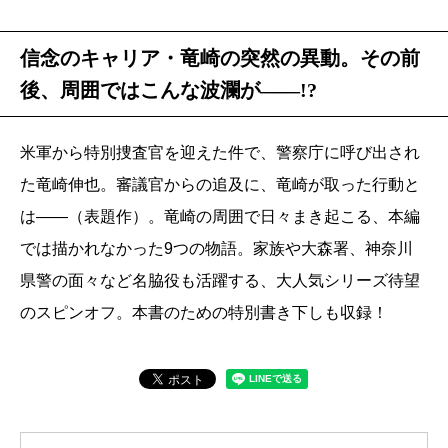
信念のキャリア・竜崎の突然の異動。その前
後、周囲ではこんな波瀾が――!?
米軍から特別捜査官を迎えた件で、警察庁に呼び出され
た竜崎伸也。審議官からの追及に、竜崎が取った行動と
は――（表題作）。竜崎の周囲で日々まき起こる、本編
では描かれなかった9つの物語。家族や大森署、神奈川
県警の面々など名脇役も活躍する、大人気シリーズ待望
のスピンオフ。本書のための特別書き下しも収録！