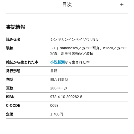
目次
書誌情報
読み仮名
シンギカンインペイソウサ9.5
装幀
（C）shironosov／カバー写真、iStock／カバー
写真、新潮社装幀室／装幀
雑誌から生まれた本
小説新潮
から生まれた本
発行形態
書籍
判型
四六判変型
頁数
288ページ
ISBN
978-4-10-300262-8
C-CODE
0093
定価
1,760円