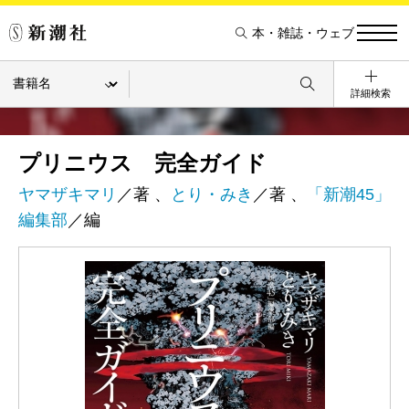
本・雑誌・ウェブ
詳細検索
プリニウス 完全ガイド
ヤマザキマリ
／著 、
とり・みき
／著 、
「新潮45」
編集部
／編