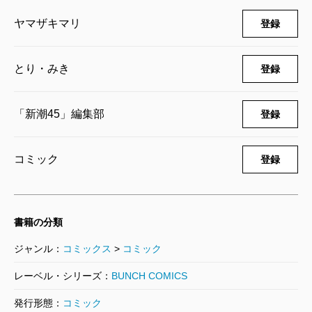
ヤマザキマリ
登録
プリニウス 7巻
2018/07/09
ヤマザキマリ／著、とり・みき／著
とり・みき
登録
814円
「新潮45」編集部
登録
プリニウス 6巻
2017/10/07
ヤマザキマリ／著、とり・みき／著
コミック
登録
880円
プリニウス 5巻
書籍の分類
2017/02/09
ヤマザキマリ／著、とり・みき／著
ジャンル：
コミックス
>
コミック
880円
レーベル・シリーズ：
BUNCH COMICS
プリニウス 4巻
発行形態：
コミック