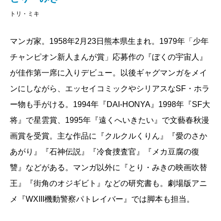
トリ・ミキ
マンガ家。1958年2月23日熊本県生まれ。1979年「少年
チャンピオン新人まんが賞」応募作の『ぼくの宇宙人』
が佳作第一席に入りデビュー。以後ギャグマンガをメイ
ンにしながら、エッセイコミックやシリアスなSF・ホラ
ー物も手がける。1994年『DAI-HONYA』1998年『SF大
将』で星雲賞、1995年『遠くへいきたい』で文藝春秋漫
画賞を受賞。主な作品に『クルクルくりん』『愛のさか
あがり』『石神伝説』『冷食捜査官』『メカ豆腐の復
讐』などがある。マンガ以外に『とり・みきの映画吹替
王』『街角のオジギビト』などの研究書も。劇場版アニ
メ『WXIII機動警察パトレイバー』では脚本も担当。