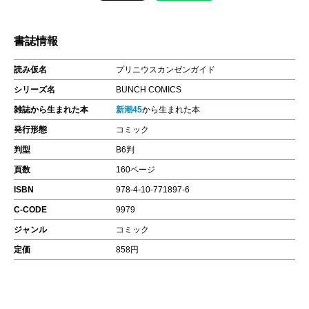
書誌情報
読み仮名
プリニウスカンゼンガイド
シリーズ名
BUNCH COMICS
雑誌から生まれた本
新潮45
から生まれた本
発行形態
コミック
判型
B6判
頁数
160ページ
ISBN
978-4-10-771897-6
C-CODE
9979
ジャンル
コミック
定価
858円