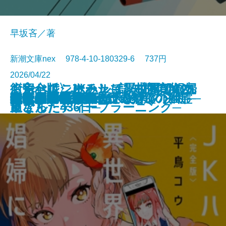
早坂吝／著
新潮文庫nex 978-4-10-180329-6 737円
2026/04/22
くらべて、けみして 校閲部の九
おやじはニーチェ─認知症の父と
街角ハルシネーション─探偵AIの
〈完全版〉JKハルは異世界で娼婦
食べると死ぬ花
猫と罰
水よ踊れ
役者廃業・三婆
裂けた明日
量子力学で生命の謎を解く
記憶の帝国
今夜もベルが鳴る
歌舞伎町アンダーグラウンド
ツユクサナツコの一生
あしたの名医4─それぞれの決断─
鬼にきんつば─七つの刻鐘の幽霊─
東京都同情塔
養老先生、病院へ行く
不良老人の文学論
秀長と利休
文庫
電子書籍あり
重さん
過ごした436日─
リアル・ディープラーニング─
になった