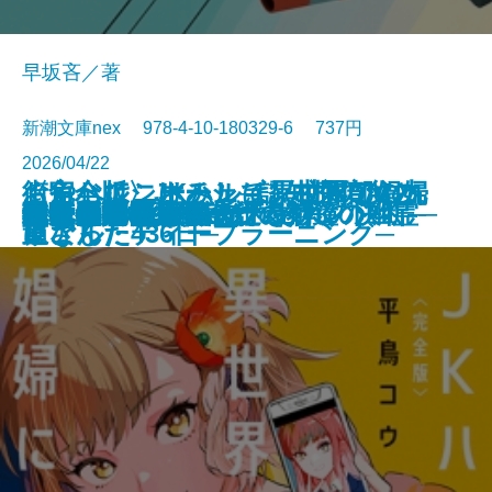
早坂吝／著
新潮文庫nex 978-4-10-180329-6 737円
2026/04/22
くらべて、けみして 校閲部の九
おやじはニーチェ─認知症の父と
街角ハルシネーション─探偵AIの
〈完全版〉JKハルは異世界で娼婦
食べると死ぬ花
猫と罰
水よ踊れ
役者廃業・三婆
裂けた明日
量子力学で生命の謎を解く
記憶の帝国
今夜もベルが鳴る
歌舞伎町アンダーグラウンド
ツユクサナツコの一生
あしたの名医4─それぞれの決断─
鬼にきんつば─七つの刻鐘の幽霊─
東京都同情塔
養老先生、病院へ行く
不良老人の文学論
秀長と利休
文庫
電子書籍あり
重さん
過ごした436日─
リアル・ディープラーニング─
になった