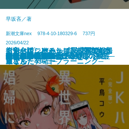
早坂吝／著
新潮文庫nex 978-4-10-180329-6 737円
2026/04/22
くらべて、けみして 校閲部の九
おやじはニーチェ─認知症の父と
街角ハルシネーション─探偵AIの
〈完全版〉JKハルは異世界で娼婦
食べると死ぬ花
猫と罰
水よ踊れ
役者廃業・三婆
裂けた明日
量子力学で生命の謎を解く
記憶の帝国
今夜もベルが鳴る
歌舞伎町アンダーグラウンド
ツユクサナツコの一生
あしたの名医4─それぞれの決断─
鬼にきんつば─七つの刻鐘の幽霊─
東京都同情塔
養老先生、病院へ行く
不良老人の文学論
秀長と利休
文庫
電子書籍あり
重さん
過ごした436日─
リアル・ディープラーニング─
になった