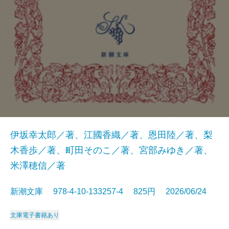
伊坂幸太郎／著、江國香織／著、恩田陸／著、梨
木香歩／著、町田そのこ／著、宮部みゆき／著、
米澤穂信／著
新潮文庫 978-4-10-133257-4 825円 2026/06/24
文庫
電子書籍あり