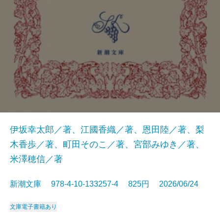
伊坂幸太郎／著、江國香織／著、恩田陸／著、梨
木香歩／著、町田そのこ／著、宮部みゆき／著、
米澤穂信／著
新潮文庫 978-4-10-133257-4 825円 2026/06/24
文庫
電子書籍あり