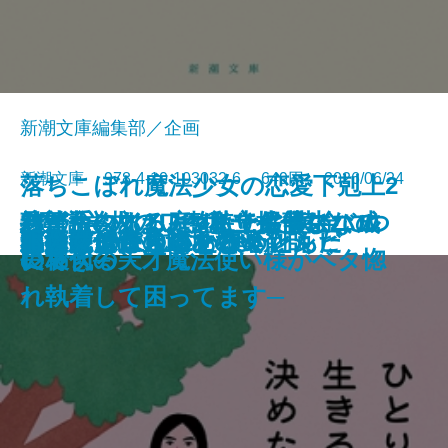
新潮文庫編集部／企画
新潮文庫 978-4-10-103032-6 649円 2026/06/24
落ちこぼれ魔法少女の恋愛下剋上2
絞首台のある庭─私立探偵マニ
君が手にするはずだった黄金につ
熟達論─人はいつまでも学び、成
バイ・タイム─整時士佐藤スバル
─魔法学校のワケあり劣等生なの
文庫
ともぐい
リリアン
脇役探偵は見逃さない
隣人
聖女が、壺
龍の隠し子 幽世の薬剤師
プレゼント
あなたはここにいなくとも
きろくのほん
ひとりで生きると決めたんだ
成瀬は信じた道をいく
星を織る
ロボットが泣いた夜
血道
小公女たちのしあわせレシピ
ー・ムーン─
いて
長できる─
の哀切─
に稀代の天才魔法使い様がベタ惚
れ執着して困ってます─