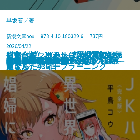
早坂吝／著
新潮文庫nex 978-4-10-180329-6 737円
2026/04/22
くらべて、けみして 校閲部の九
おやじはニーチェ─認知症の父と
街角ハルシネーション─探偵AIの
〈完全版〉JKハルは異世界で娼婦
食べると死ぬ花
猫と罰
水よ踊れ
役者廃業・三婆
裂けた明日
量子力学で生命の謎を解く
記憶の帝国
今夜もベルが鳴る
歌舞伎町アンダーグラウンド
ツユクサナツコの一生
あしたの名医4─それぞれの決断─
鬼にきんつば─七つの刻鐘の幽霊─
東京都同情塔
養老先生、病院へ行く
不良老人の文学論
秀長と利休
文庫
電子書籍あり
重さん
過ごした436日─
リアル・ディープラーニング─
になった