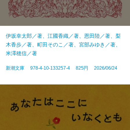
伊坂幸太郎／著、江國香織／著、恩田陸／著、梨
木香歩／著、町田そのこ／著、宮部みゆき／著、
米澤穂信／著
新潮文庫 978-4-10-133257-4 825円 2026/06/24