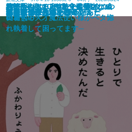
絞首台のある庭─私立探偵マニ
君が手にするはずだった黄金につ
熟達論─人はいつまでも学び、成
バイ・タイム─整時士佐藤スバル
─魔法学校のワケあり劣等生なの
ともぐい
リリアン
脇役探偵は見逃さない
隣人
聖女が、壺
龍の隠し子 幽世の薬剤師
プレゼント
あなたはここにいなくとも
きろくのほん
ひとりで生きると決めたんだ
成瀬は信じた道をいく
星を織る
ロボットが泣いた夜
血道
小公女たちのしあわせレシピ
ー・ムーン─
いて
長できる─
の哀切─
に稀代の天才魔法使い様がベタ惚
れ執着して困ってます─