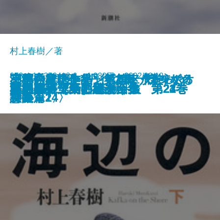
村上春樹／著
978-4-10-353413-6 1,980円 2002/09/12
小林秀雄全作品 第2集 ランボオ
小林秀雄全作品 第1集 様々なる
瀬戸内寂聴全集 〔第十八巻〕
京都発見(四)―丹後の鬼・カモの
王国―その1 アンドロメダ・ハイ
瀬戸内寂聴全集 〔第二十巻〕
決定版 三島由紀夫全集 第24巻
私の遺言
雲の都―第一部 広場―
小林秀雄 美と出会う旅
決定版 三島由紀夫全集 第23巻
本格小説［上］
本格小説［下］
海辺のカフカ 上
海辺のカフカ 下
決定版 三島由紀夫全集 第22巻
白洲正子全集 別巻
白洲正子 美の種まく人
決定版 三島由紀夫全集 第21巻
白洲正子全集 第十四巻
詩集
意匠
〈長篇14〉
神―
ツ―
〈随筆2〉
書籍