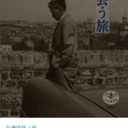
白洲信哉／編