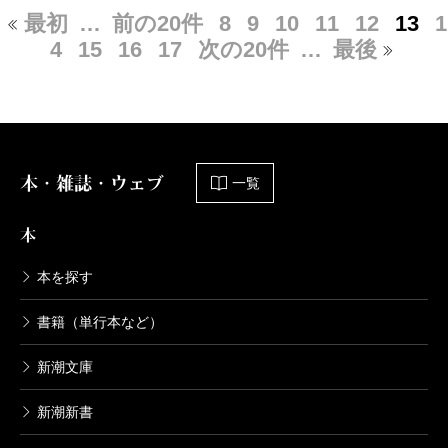
最初
…
前の20件
8
9
10
11
12
13
1
4
15
16
17
次の20件
…
最後
本・雑誌・ウェブ
一覧
本
本を探す
書籍（単行本など）
新潮文庫
新潮新書