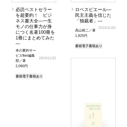
必読ベストセラー
ロベスピエール―
を超要約！ ビジ
民主主義を信じた
ネス書大全―一生
「独裁者」―
モノの仕事力が身
2024/11/20
高山裕二／著
につく名著100冊を
1,925円
1冊にまとめてみた
―
書籍
電子書籍あり
本の要約サー
ビスflier編集
2024/11/20
部／著
2,090円
書籍
電子書籍あり