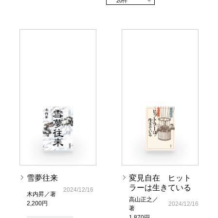
20件
雪夢往来
変見自在 ヒット
ラーは生きている
2024/12/16
木内昇／著
高山正之／
2,200円
2024/12/16
著
1,870円