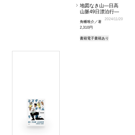
地図なき山―日高
山脈49日漂泊行―
2024/11/20
角幡唯介／著
2,310円
書籍
電子書籍あり