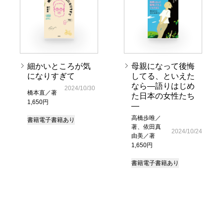
細かいところが気
母親になって後悔
になりすぎて
してる、といえた
なら―語りはじめ
2024/10/30
橋本直／著
た日本の女性たち
1,650円
―
高橋歩唯／
書籍
電子書籍あり
著、依田真
2024/10/24
由美／著
1,650円
書籍
電子書籍あり