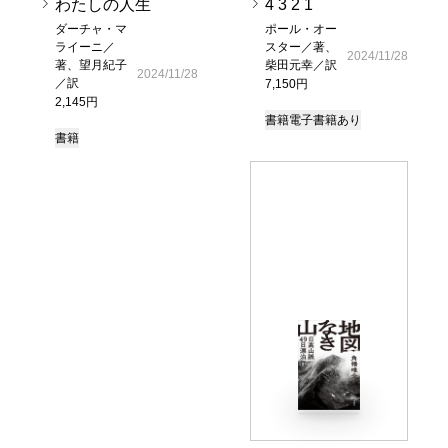
わたしの人生
4 3 2 1
ダーチャ・マ
ポール・オー
ライーニ／
スター／著、
2024/11/28
著、望月紀子
柴田元幸／訳
2024/11/28
／訳
7,150円
2,145円
書籍
電子書籍あり
書籍