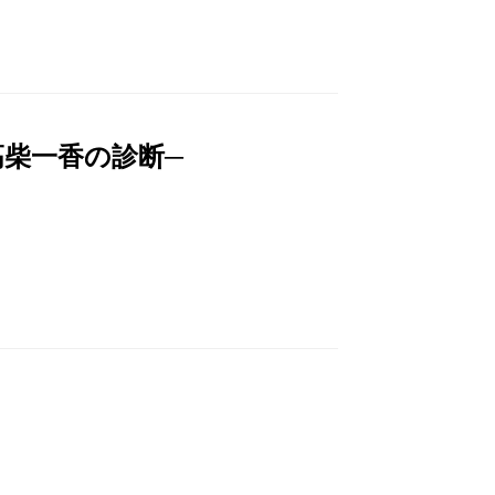
柴一香の診断─