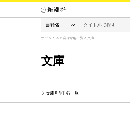
ホーム
>
本
>
発行形態一覧
>
文庫
文庫
文庫月別刊行一覧