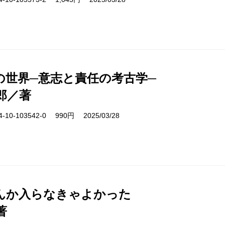
の世界─意志と責任の考古学─
郎／著
10-103542-0 990円 2025/03/28
んか入らなきゃよかった
著