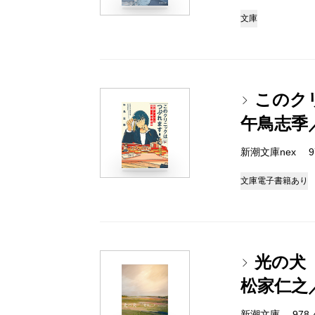
文庫
このク
午鳥志季
新潮文庫nex 978
文庫
電子書籍あり
光の犬
松家仁之
新潮文庫 978-4-