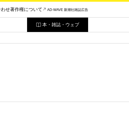
合わせ
著作権について
AD-WAVE 新潮社雑誌広告
本・雑誌・ウェブ