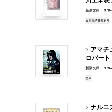
川上未映
新潮文庫 978-4-
文庫
電子書籍あり
アマチ
ロバート
新潮文庫 978-4-
文庫
ナルニ