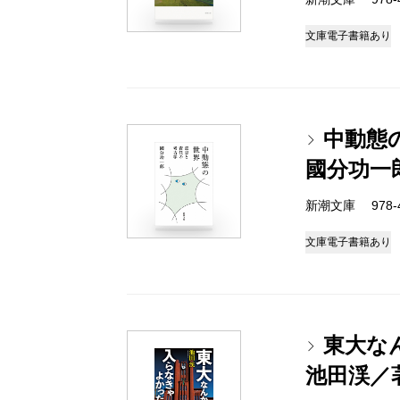
文庫
電子書籍あり
中動態
國分功一
新潮文庫 978-4-
文庫
電子書籍あり
東大な
池田渓／