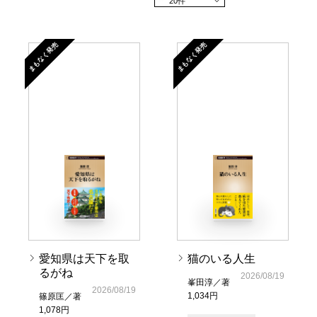
20件
まもなく発売
まもなく発売
愛知県は天下を取
猫のいる人生
るがね
2026/08/19
峯田淳／著
2026/08/19
1,034円
篠原匡／著
1,078円