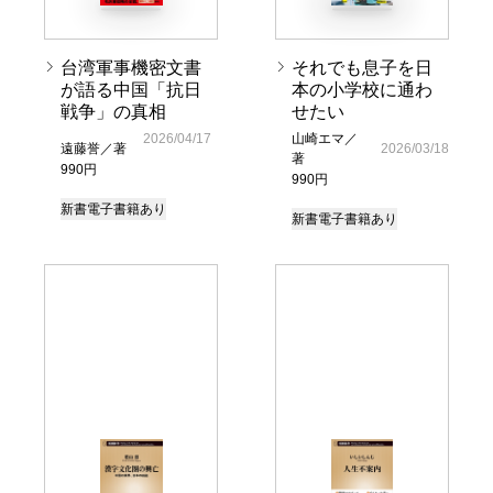
台湾軍事機密文書
それでも息子を日
が語る中国「抗日
本の小学校に通わ
戦争」の真相
せたい
2026/04/17
山崎エマ／
遠藤誉／著
2026/03/18
著
990円
990円
新書
電子書籍あり
新書
電子書籍あり