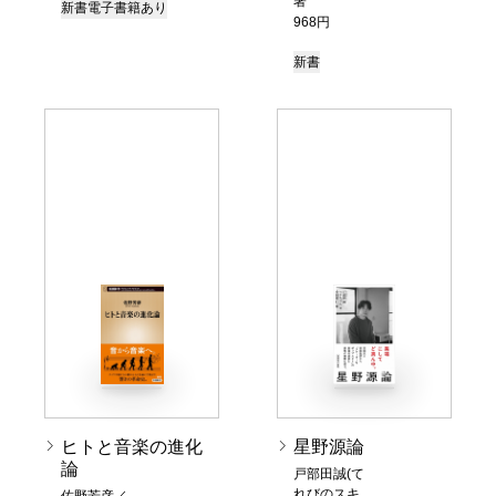
著
新書
電子書籍あり
968円
新書
ヒトと音楽の進化
星野源論
論
戸部田誠(て
れびのスキ
佐野芳彦／