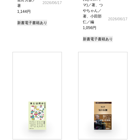
2026/06/17
マ)／著、つ
著
やちゃん／
1,144円
著、小田部
2026/06/17
仁／編
新書
電子書籍あり
1,056円
新書
電子書籍あり