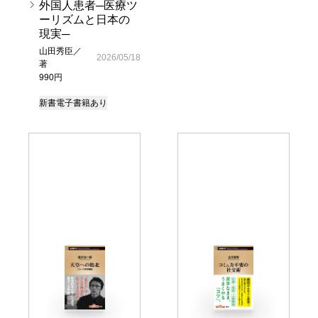
外国人患者─医療ツ
ーリズムと日本の
現実─
山田秀臣／
2026/05/18
著
990円
新書
電子書籍あり