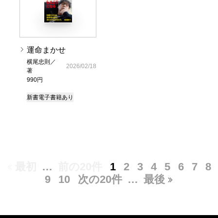
運命まかせ
横尾忠則／
2026/02/18
著
990円
新書
電子書籍あり
最初
…
前の20件
1
2
3
4
5
6
7
8
9
10
次の20件
…
最後