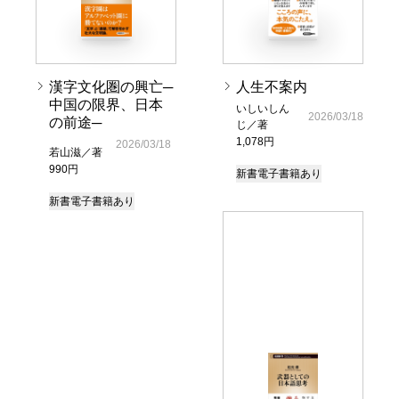
漢字文化圏の興亡─
人生不案内
中国の限界、日本
いしいしん
2026/03/18
の前途─
じ／著
1,078円
2026/03/18
若山滋／著
990円
新書
電子書籍あり
新書
電子書籍あり