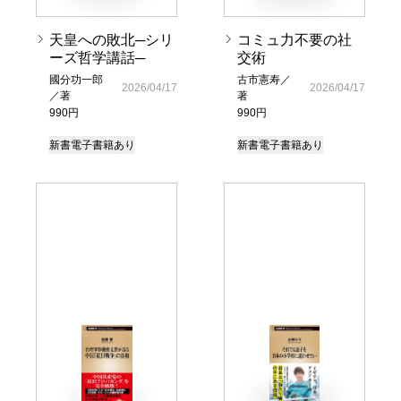
天皇への敗北─シリ
コミュ力不要の社
ーズ哲学講話─
交術
國分功一郎
古市憲寿／
2026/04/17
2026/04/17
／著
著
990円
990円
新書
電子書籍あり
新書
電子書籍あり