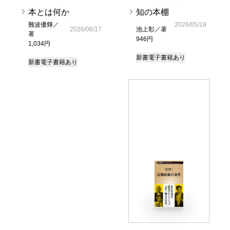
本とは何か
知の本棚
難波優輝／
2026/05/18
2026/06/17
池上彰／著
著
946円
1,034円
新書
電子書籍あり
新書
電子書籍あり