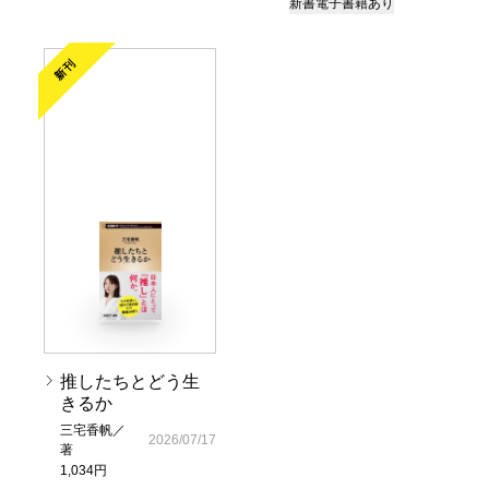
新書
電子書籍あり
新刊
推したちとどう生
きるか
三宅香帆／
2026/07/17
著
1,034円