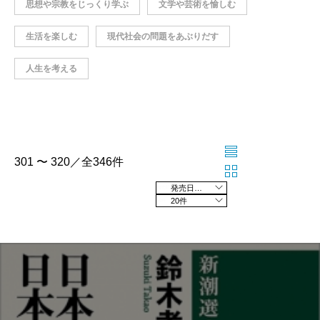
思想や宗教をじっくり学ぶ
文学や芸術を愉しむ
生活を楽しむ
現代社会の問題をあぶりだす
人生を考える
301 〜 320／全346件
発売日の新しい順
20件