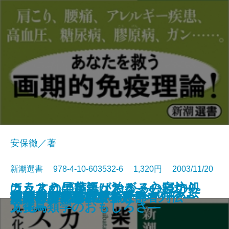
安保徹／著
新潮選書 978-4-10-603532-6 1,320円 2003/11/20
こうすれば病気は治る―心とから
カラスの早起き、スズメの寝坊―
ほんとうの英語がわかる―51の処
日本人はなぜ日本を愛せないのか
発酵は錬金術である
「里」という思想
あの航空機事故はこうして起きた
江戸の閨房術
仏教に学ぶ老い方・死に方
ギャンブル依存とたたかう
水の健康学
痛みと身体の心理学
天才の栄光と挫折―数学者列伝―
日本・日本語・日本人
歴史を考えるヒント
全身落語家読本
スコッチ三昧
英語教師 夏目漱石
漱石とその時代 第五部
書に通ず
だの免疫学―
文化鳥類学のおもしろさ―
方箋―