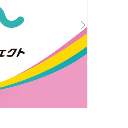
Nex
t