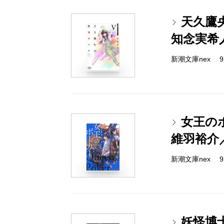
天久鷹
知念実希
新潮文庫nex 978
女王の
維羽裕介
新潮文庫nex 978
妖怪博