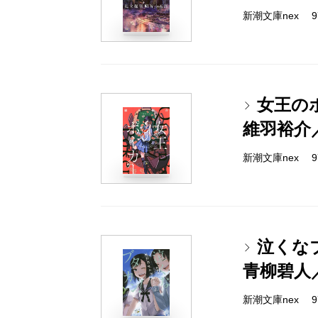
新潮文庫nex 978
女王の
維羽裕介
新潮文庫nex 978
泣くな
青柳碧人
新潮文庫nex 978