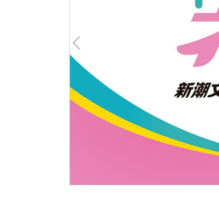
Pre
v