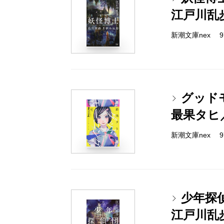
江戸川乱
新潮文庫nex 978
グッド
最果タヒ
新潮文庫nex 978
少年探
江戸川乱