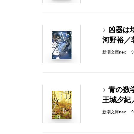
凶器は
河野裕／
新潮文庫nex 978
青の数
王城夕紀
新潮文庫nex 978