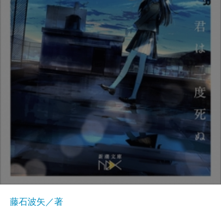
藤石波矢／著