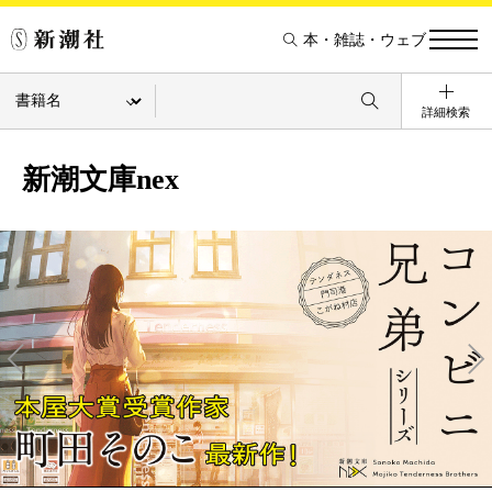
本・雑誌・ウェブ
詳細検索
新潮文庫nex
Pre
Ne
v
xt