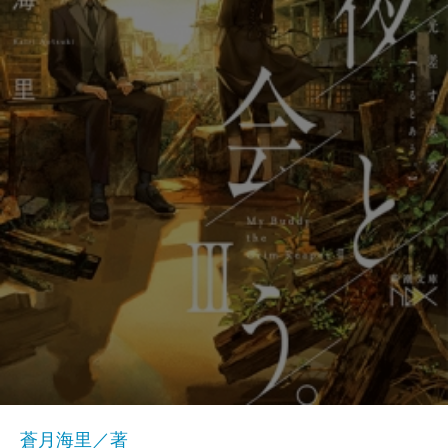
蒼月海里／著