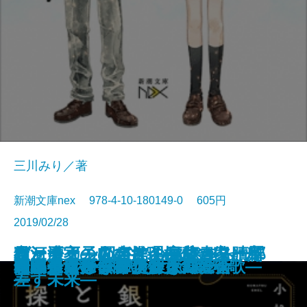
三川みり／著
新潮文庫nex 978-4-10-180149-0 605円
2019/02/28
ケーキ王子の名推理(スペシャリ
猫河原家の人びと―探偵一家、ハ
ヴァチカン図書館の裏蔵書―贖罪
君と漕ぐ―ながとろ高校カヌー部
夜と会う。III―もう一人の僕と光
人ノ町
神獣の都―京都四神異譚録―
夢と魔法の国のリドル
BUG 広域警察極秘捜査班
きみの世界に、青が鳴る
流星の下で、君は二度死ぬ
君と読む場所
銀座ともしび探偵社
東京タワー・レストラン
田嶋春にはなりたくない
昭和少女探偵團
朝比奈うさぎの謎解き錬愛術
レトロゲームファクトリー
スクールカースト殺人同窓会
奇譚蒐集録―弔い少女の鎮魂歌―
テ)4
ワイ謎解きリゾート―
の十字架―
―
差す未来―