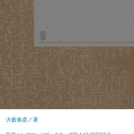
大藪春彦／著