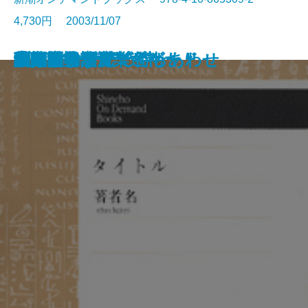
4,730円 2003/11/07
六合目の仇討
都市の遺言
幼年時代
血まみれの野獣
男たちの好日
氷原・非情のブリザード
ブラック・ジャパン
現代語訳 とわずがたり
妻と女の間(上)
妻と女の間(下)
蜜蜂乱舞
幸福村
脳は語らず
世阿彌
結婚しません
ブックストアで待ちあわせ
五味康祐 音楽巡礼
私の文学漂流
暗い旅
大人の会話