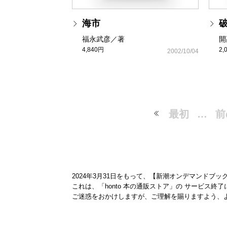
海市
福永武彦／著
開
4,840円
2,
2002/10/04
最初
…
前
2024年3月31日をもって、【新潮オンデマンドブ
これは、「honto 本の通販ストア」の サービス
ご迷惑をおかけしますが、ご理解を賜りますよう、