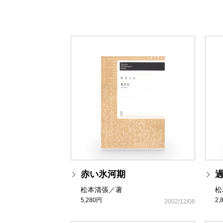
赤い氷河期
松本清張／著
松
5,280円
2,
2002/12/06