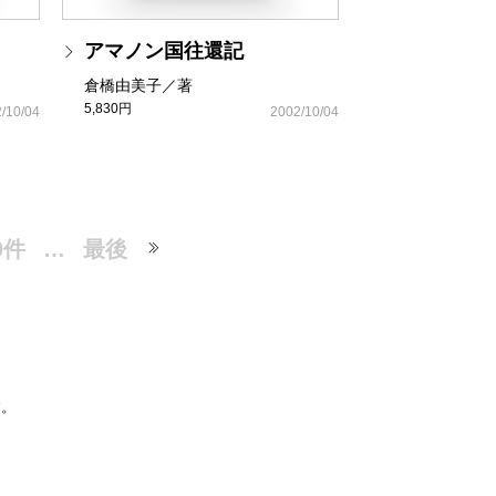
アマノン国往還記
倉橋由美子／著
5,830円
/10/04
2002/10/04
0件
…
最後
す。