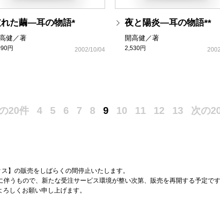
破れた繭―耳の物語*
夜と陽炎―耳の物語**
高健／著
開高健／著
090円
2,530円
2002/10/04
2002
の20件
4
5
6
7
8
9
10
11
12
13
次の2
ックス】の販売をしばらくの間停止いたします。
終了に伴うもので、新たな受注サービス環境が整い次第、販売を再開する予定で
よろしくお願い申し上げます。