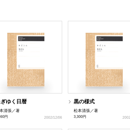
過ぎゆく日暦
黒の様式
本清張／著
松本清張／著
860円
3,300円
2002/12/06
2002