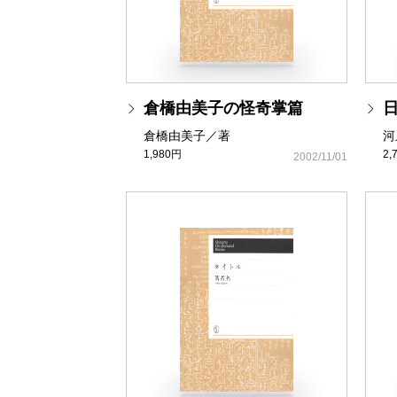
倉橋由美子の怪奇掌篇
倉橋由美子／著
河
1,980円
2,
2002/11/01