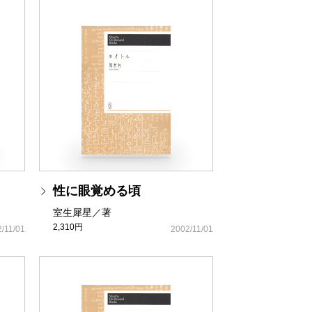
性に眼覚める頃
室生犀星／著
2,310円
/11/01
2002/11/01