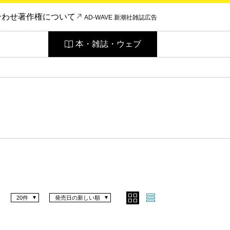
合わせ
著作権について
AD-WAVE 新潮社雑誌広告
本・雑誌・ウェブ
20件
発売日の新しい順