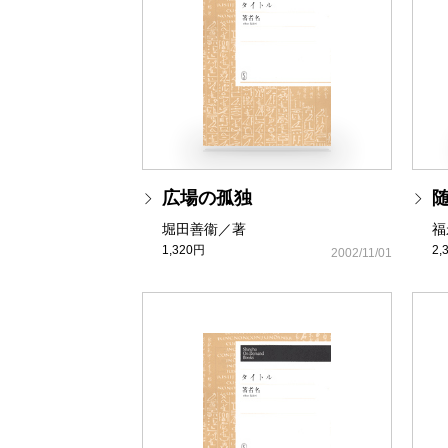
広場の孤独
堀田善衞／著
福
1,320円
2,
2002/11/01