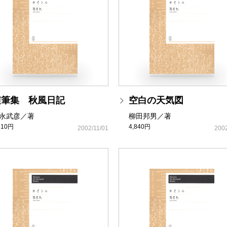
随筆集 秋風日記
空白の天気図
永武彦／著
柳田邦男／著
310円
4,840円
2002/11/01
2002