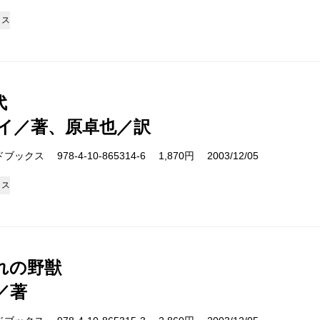
クス
代
イ／著、原卓也／訳
クス 978-4-10-865314-6 1,870円 2003/12/05
クス
れの野獣
／著