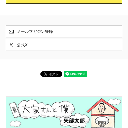
――男に手を引かれて大嫌いな田舎を出た鈴香。
しかし……
メールマガジン登録
◆
森 美樹
／やわらかい棘
――母が死んだのに涙も出ない私。代わりに泣い
公式X
たのは――
〈特別エッセイ〉
蛭田亜紗子
／トリップ・トゥ・ザ・ストリップ
――ストリップに夢中
――扉の向こうは夢の国。女性もハマる夜の世界
へようこそ
〈対談〉
花房観音×
原 武史
／聖と性――日本のエロティ