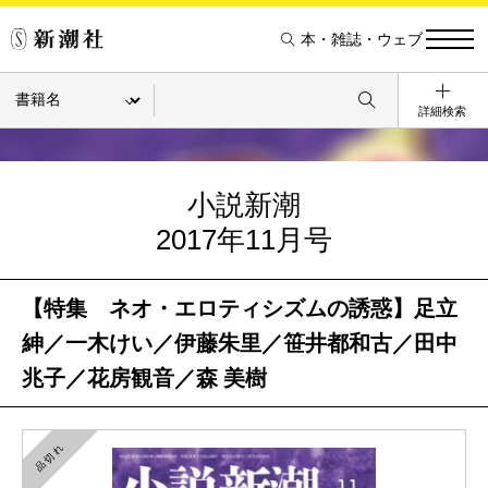
本・雑誌・ウェブ
詳細検索
小説新潮
2017年11月号
【特集 ネオ・エロティシズムの誘惑】足立
紳／一木けい／伊藤朱里／笹井都和古／田中
兆子／花房観音／森 美樹
品切れ