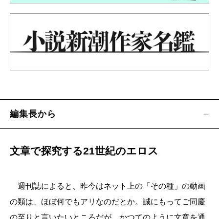
シズム――
――官能小説家と政治学者。それぞれの視座で性
を語りつくす
【新連載小説】
◆
楡 周平
／鉄の楽園
――新幹線を売り込めば中国に敗北。赤字路線は
次々と廃線。じり貧続きの鉄道王国を再建する秘
編集長から
策が、北海道にあるというのだが
【新企画 連続インタビュー】
文章で探究する21世紀のエロス
◆
ペリー荻野
／テレビの荒野を歩いた人たち 石
井ふく子の巻・前編
週刊誌によると、昨今はネット上の「その種」の動画
――テレビ黎明期の頃は、本番もCMもすべて生放
の類は、ほぼ何でもアリなのだとか。誠にもってご同慶
送だった……そんな時代を創った先達たちに聞い
の至りと言いたいところだが、かつてのように文章を通