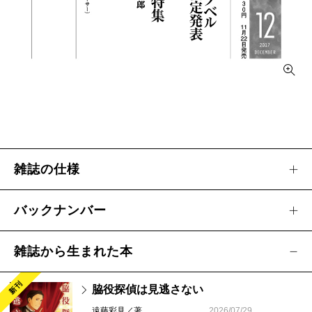
あさのあつこ
／ハリネズミは月を見上げる
石田衣良
／清く貧しく美しく
乾 緑郎
／杉山検校
逢坂 剛
／鏡影劇場
奥田英朗
／霧の向こう
窪 美澄
／トリニティ
白石一文
／ひとりでパンを買いに行く日々に
西村京太郎
／広島電鉄殺人事件
雑誌の仕様
貫井徳郎
／邯鄲の島遥かなり
野口 卓
／大名絵師写楽
バックナンバー
初野 晴／世界の果ては二つ
早見和真
／ザ・ロイヤルファミリー
雑誌から生まれた本
山本一力
／船旗を替えよ！
山本文緒
／自転しながら公転する
新刊
脇役探偵は見逃さない
【連載エッセイ】
遠藤彩見／著
2026/07/29