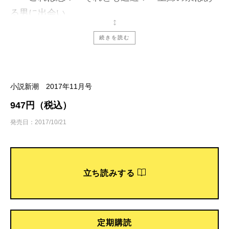
る男に出会い
続きを読む
◆伊藤朱里／赤い小鳥
――私は三姉妹の長女。母親は好きに生きろと言
うけれど
小説新潮 2017年11月号
◆笹井都和古／CV：ユキハライッサ
947円（税込）
――女たちの嬌声を浴びる声優男子。その鬱屈が
発売日：2017/10/21
はじけ飛ぶ
◆
田中兆子
／あなたの惑星
立ち読みする
――この交尾が成功するように、みんな見守って
くれている
定期購読
◆
花房観音
／桜の里