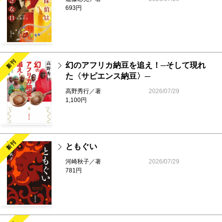
693円
Oka-Chang／へそのお
佐藤 優
／落日の帝国 プラハの憂鬱
武田砂鉄／ポジティブ・ファシズム
中野信子
／孤独な脳、馬鹿になれない私
新刊
幻のアフリカ納豆を追え！─そして現れ
西 きょうじ
／そもそも
た〈サピエンス納豆〉─
群 ようこ
／じじばばのるつぼ
高野秀行／著
2026/07/29
1,100円
第五回「新潮ミステリー大賞」募集要項
次号予告
／表紙画家のつぶやき
新刊
ともぐい
河崎秋子／著
2026/07/29
781円