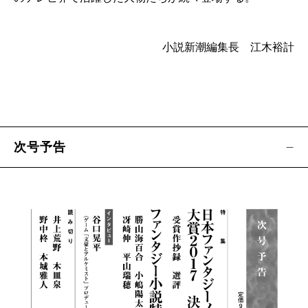
【
小説新潮作家名鑑
】
◆小松エメル
――ビルの狭間に息づく銀座の伝統に触れ、自然
小説新潮編集長 江木裕計
とこぼれた微笑みを
【バラエティコラム】
〈思い出の手料理〉 筒井ともみ
〈あのとき聞いた音楽〉 畑 主税
次号予告
〈もういちど会いたい〉 安田謙一
【連載コラム】
◆本の森――新刊文芸書から、選りすぐりを紹介
〈歴史・時代〉
田口幹人
／〈SF・ファンタジー〉
石井千湖
／〈恋愛・青春〉
高頭佐和子
【好評連載小説】