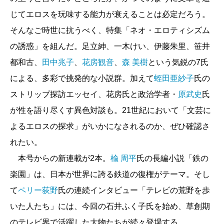
ておきたい、あのことこのこと
じてエロスを玩味する能力が衰えることは必定だろう。
【特選読み切り小説】
そんなご時世に抗うべく、特集「ネオ・エロティシズム
◆木皿 泉／ユレル（前編）
の誘惑」を組んだ。足立紳、一木けい、伊藤朱里、笹井
――極秘任務の決行日に起きた大地震。約束は果
都和古、
田中兆子
、
花房観音
、
森 美樹
という気鋭の7氏
たせるか、それとも
による、多彩で挑発的な小説群。加えて
蛭田亜紗子
氏の
ストリップ探訪エッセイ、花房氏と政治学者・
原武史
氏
◆小松エメル／知らない声 銀座ともしび探偵社
が性を語り尽くす異色対談も。21世紀において「文芸に
――あなたの声が好きだと赤の他人に言われ、困
よるエロスの探求」がいかになされるのか、ぜひ確認さ
惑する能瀬だが
れたい。
【連載第二回】
本号からの新連載が2本。
楡 周平
氏の長編小説「鉄の
◆
乙川優三郎
／二十五年後の読書
楽園」は、日本が世界に誇る鉄道の復権がテーマ。そし
◆
高田崇史
／姫神の葬祭 ―天照大神暗殺―
て
ペリー荻野
氏の連続インタビュー「テレビの荒野を歩
◆
高野秀行
／謎の未確認納豆を追え！
いた人たち」には、今回の石井ふく子氏を始め、草創期
のテレビ界で活躍した大物たちが続々登場する。