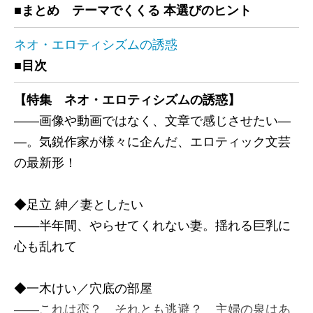
■まとめ テーマでくくる 本選びのヒント
ネオ・エロティシズムの誘惑
■目次
【特集 ネオ・エロティシズムの誘惑】
――画像や動画ではなく、文章で感じさせたい―
―。気鋭作家が様々に企んだ、エロティック文芸
の最新形！
◆足立 紳／妻としたい
――半年間、やらせてくれない妻。揺れる巨乳に
心も乱れて
◆一木けい／穴底の部屋
――これは恋？ それとも逃避？ 主婦の泉はあ