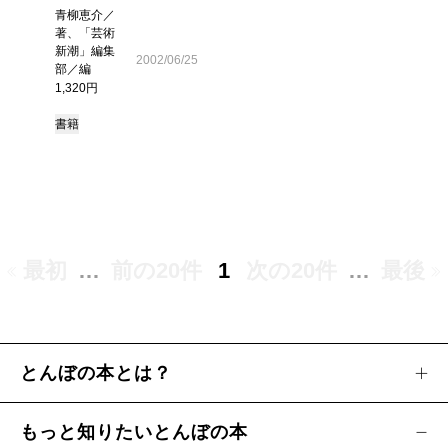
青柳恵介／
著、「芸術
新潮」編集
2002/06/25
部／編
1,320円
書籍
最初
…
前の20件
1
次の20件
…
最後
とんぼの本とは？
もっと知りたいとんぼの本