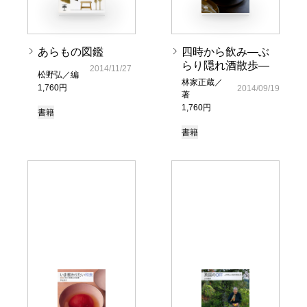
あらもの図鑑
四時から飲み―ぶ
らり隠れ酒散歩―
2014/11/27
松野弘／編
林家正蔵／
1,760円
2014/09/19
著
1,760円
書籍
書籍