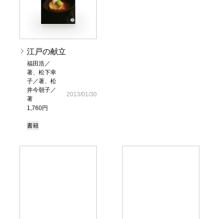
江戸の献立
福田浩／
著、松下幸
子／著、松
井今朝子／
2013/01/30
著
1,760円
書籍