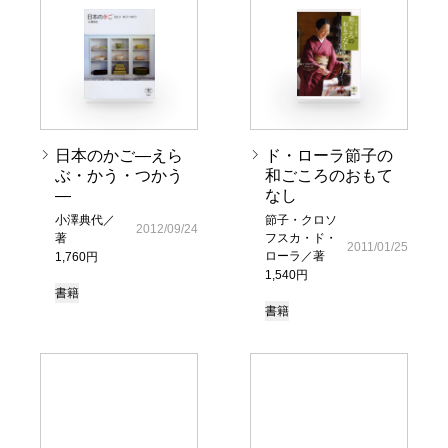
日本のかご―えら
ド・ローラ節子の
ぶ・かう・つかう
和ごころのおもて
―
なし
小澤典代／
節子・クロソ
2012/09/24
著
フスカ・ド・
2011/01/25
ローラ／著
1,760円
1,540円
書籍
書籍