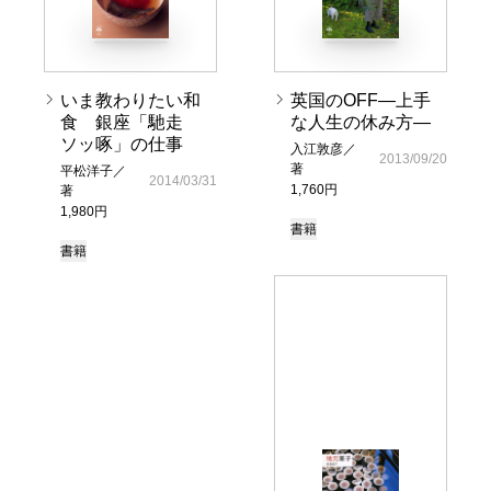
いま教わりたい和
英国のOFF―上手
食 銀座「馳走
な人生の休み方―
ソッ啄」の仕事
入江敦彦／
2013/09/20
著
平松洋子／
2014/03/31
1,760円
著
1,980円
書籍
書籍