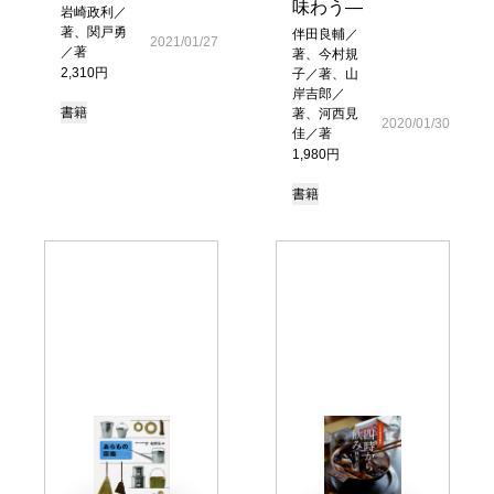
味わう―
岩崎政利／
著、関戸勇
伴田良輔／
2021/01/27
／著
著、今村規
2,310円
子／著、山
岸吉郎／
書籍
著、河西見
2020/01/30
佳／著
1,980円
書籍