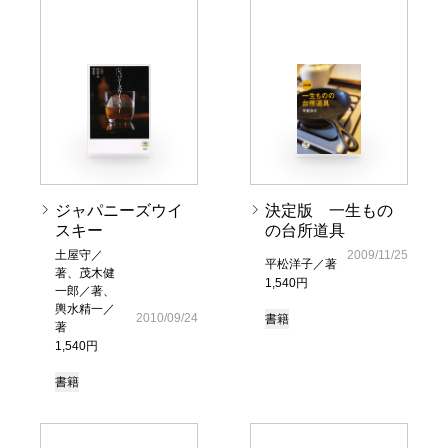
ジャパニーズウイ
決定版 一生もの
スキー
の台所道具
土屋守／
2009/11/25
平松洋子／著
著、茂木健
1,540円
一郎／著、
輿水精一／
2010/09/24
書籍
著
1,540円
書籍