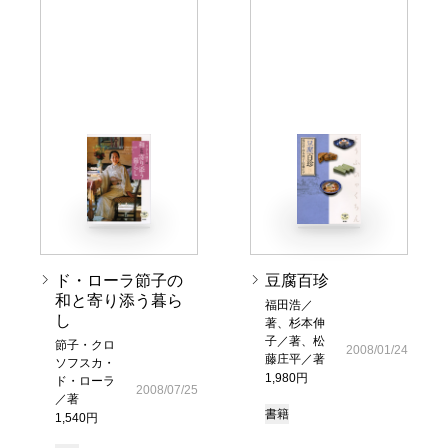
ド・ローラ節子の
豆腐百珍
和と寄り添う暮ら
福田浩／
し
著、杉本伸
子／著、松
節子・クロ
2008/01/24
藤庄平／著
ソフスカ・
1,980円
ド・ローラ
2008/07/25
／著
書籍
1,540円