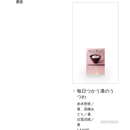
書籍
毎日つかう漆のう
つわ
赤木明登／
著、高橋み
どり／著、
日置武晴／
2007/05/25
著