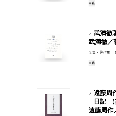
書籍
武満徹
武満徹／
全集・著作集 978-
書籍
遠藤周
日記 
遠藤周作