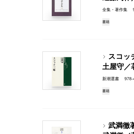
全集・著作集 978-
書籍
スコッ
土屋守／
新潮選書 978-4-
書籍
武満徹