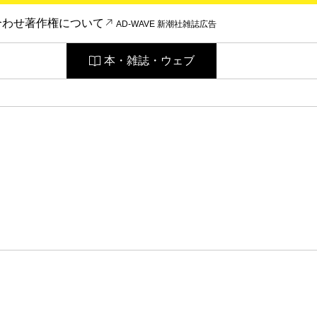
合わせ
著作権について
AD-WAVE 新潮社雑誌広告
本・雑誌・ウェブ