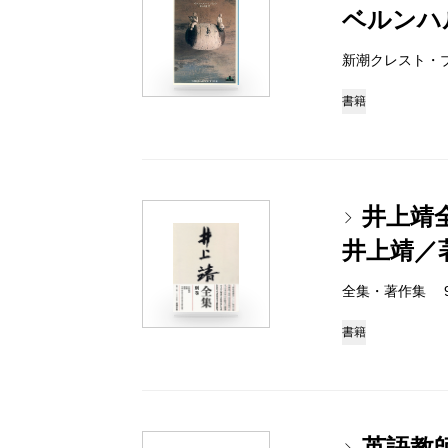
ベルンハ
新潮クレスト・ブック
書籍
井上靖
井上靖／
全集・著作集 978-
書籍
英語教