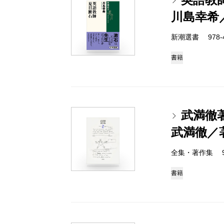
川島幸希
新潮選書 978-4-
書籍
武満徹
武満徹／
全集・著作集 978-
書籍