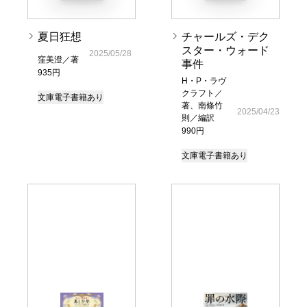
夏日狂想
チャールズ・デク
スター・ウォード
2025/05/28
窪美澄／著
事件
935円
H・P・ラヴ
クラフト／
文庫
電子書籍あり
著、南條竹
2025/04/23
則／編訳
990円
文庫
電子書籍あり