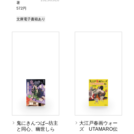
2025/05/28
著
572円
文庫
電子書籍あり
鬼にきんつば─坊主
大江戸春画ウォー
と同心、幽世しら
ズ UTAMARO伝