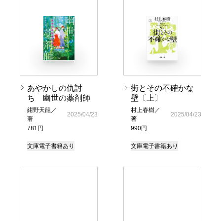
あやかしの仇討
街とその不確かな
ち 幽世の薬剤師
壁〔上〕
紺野天龍／
村上春樹／
2025/04/23
2025/04/23
著
著
781円
990円
文庫
電子書籍あり
文庫
電子書籍あり