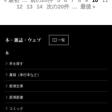
最初
…
前の20件
5
6
7
8
9
10
11
12
13
14
次の20件
…
最後
本・雑誌・ウェブ
一覧
本
本を探す
書籍（単行本など）
新潮文庫
新潮新書
コミック