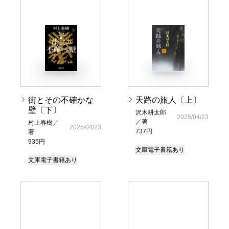
街とその不確かな
天路の旅人〔上〕
壁〔下〕
沢木耕太郎
2025/04/23
／著
村上春樹／
2025/04/23
737円
著
935円
文庫
電子書籍あり
文庫
電子書籍あり