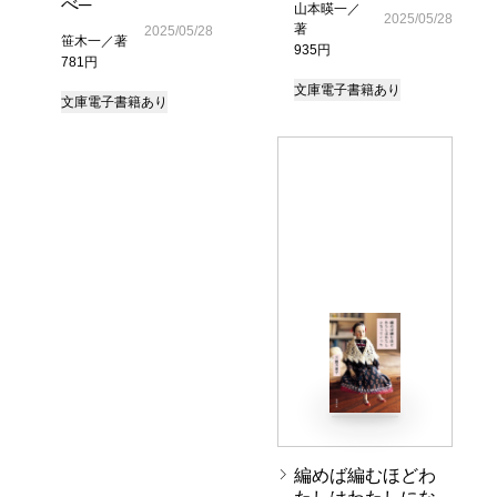
べ─
山本暎一／
2025/05/28
著
2025/05/28
笹木一／著
935円
781円
文庫
電子書籍あり
文庫
電子書籍あり
編めば編むほどわ