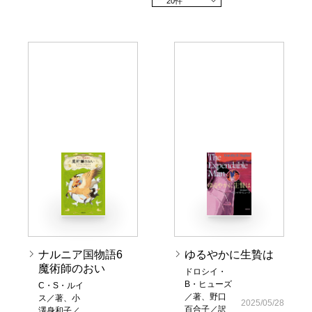
20件
ナルニア国物語6
ゆるやかに生贄は
魔術師のおい
ドロシイ・
B・ヒューズ
C・S・ルイ
／著、野口
ス／著、小
2025/05/28
百合子／訳
澤身和子／