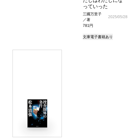
たしはわたしにな
っていった
三國万里子
2025/05/28
／著
781円
文庫
電子書籍あり