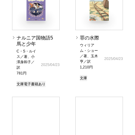
ナルニア国物語5
罪の水際
馬と少年
ウィリア
ム・ショー
C・S・ルイ
／著、玉木
ス／著、小
2025/04/23
亨／訳
澤身和子／
2025/04/23
1,210円
訳
781円
文庫
文庫
電子書籍あり