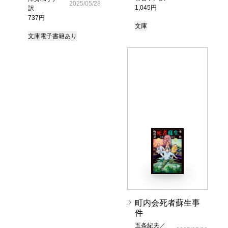
2025/05/28
1,045円
訳
737円
文庫
文庫
電子書籍あり
町内会死者蘇生事
件
五条紀夫／