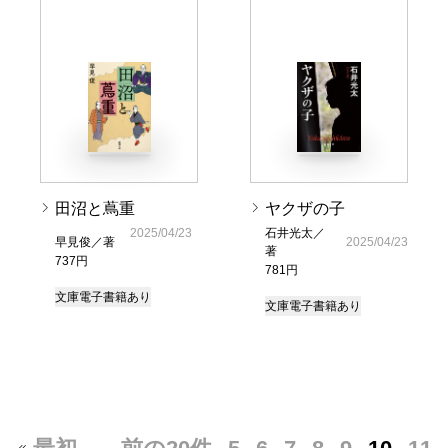
田沼と蔦重
ヤクザの子
2025/04/23
石井光太／
早見俊／著
2025/04/23
著
737円
781円
文庫
電子書籍あり
文庫
電子書籍あり