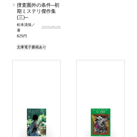
捜査圏外の条件─初
期ミステリ傑作集
(三)─
松本清張／
2025/05/28
著
825円
文庫
電子書籍あり