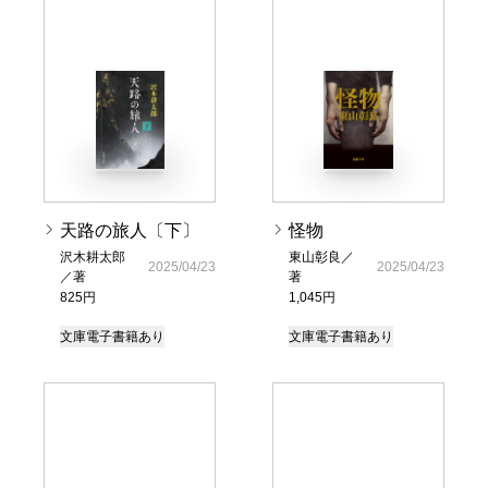
天路の旅人〔下〕
怪物
沢木耕太郎
東山彰良／
2025/04/23
2025/04/23
／著
著
825円
1,045円
文庫
電子書籍あり
文庫
電子書籍あり