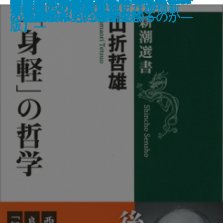
激甚気象はなぜ起こる
日本文学を読む・日本の面影
宮沢賢治 デクノボーの叡知
貧困専業主婦
「身軽」の哲学
うひとつの戦後思想史【増補新
兵隊たちの陸軍史
修験道という生き方
進化論はいかに進化したか
ムの不都合な未来―
書に刻まれた「依存」の系譜―
宝―
覚醒した人々―
けるために―
経済「失われた20年」を超える―
の地政学―
「金融緩和」に魅せられるのか―
オとCMソングの戦後史―
と葛藤にみちた世界文学―
の一五〇年史―
版】―