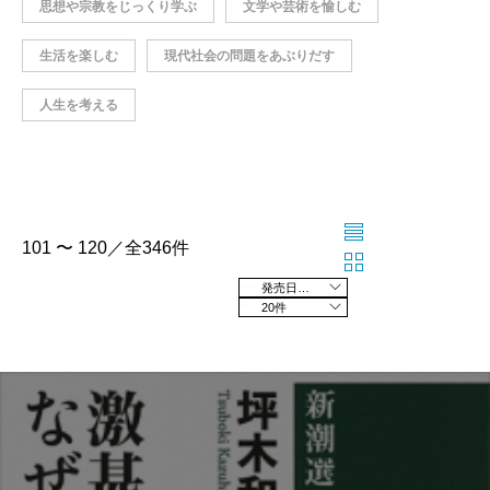
思想や宗教をじっくり学ぶ
文学や芸術を愉しむ
生活を楽しむ
現代社会の問題をあぶりだす
人生を考える
101 〜 120／全346件
発売日の新しい順
20件