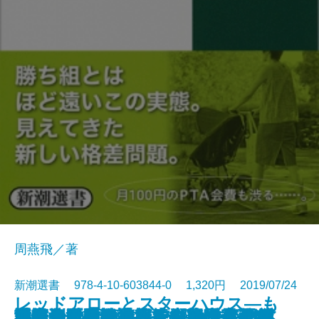
周燕飛／著
新潮選書 978-4-10-603844-0 1,320円 2019/07/24
レッドアローとスターハウス―も
国家・企業・通貨―グローバリズ
秘密資金の戦後政党史―米露公文
直筆の漱石―発掘された文豪のお
「悟り体験」を読む―大乗仏教で
日本列島回復論―この国で生き続
野生化するイノベーション―日本
世界地図を読み直す―協力と均衡
マネーの魔術史―支配者はなぜ
冗談音楽の怪人・三木鶏郎―ラジ
謎とき『風と共に去りぬ』―矛盾
通信の世紀―情報技術と国家戦略