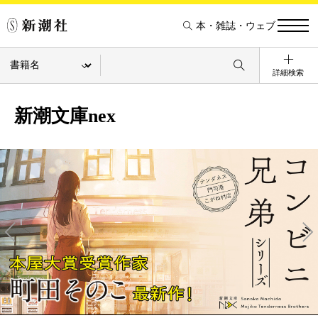
本・雑誌・ウェブ
詳細検索
新潮文庫nex
Pre
Ne
v
xt