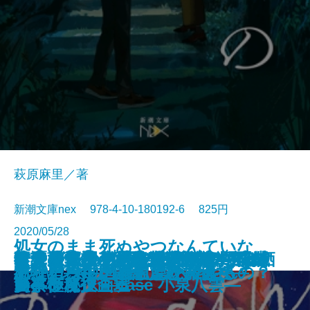
萩原麻里／著
新潮文庫nex 978-4-10-180192-6 825円
2020/05/28
処女のまま死ぬやつなんていな
スクールカースト殺人教室 リベ
オニキスII―公爵令嬢刑事 西有栖
君と漕ぐ3―ながとろ高校カヌー
コンビニ兄弟―テンダネス門司港
ケーキ王子の名推理(スペシャリ
奇譚蒐集録―北の大地のイコンヌ
暗号通貨クライシス―BUG 広域
彼女は弊社の泥酔ヒロイン―三友
青ノ果テ―花巻農芸高校地学部の
不終の怪談 文豪とアルケミスト
さよならの言い方なんて知らな
鏡館の殺人
さよなら世界の終わり
い、みんな世の中にやられちまう
呪殺島の殺人
あなたはここで、息ができるの？
#チャンネル登録してください
トリガー―国家認定殺人者―
綺羅星―銀座ともしび探偵社―
トリカブトの花言葉を教えて
ンジ
宮綾子―
部と孤高の女王―
こがね村店―
テ)5
ㇷ゚―
警察極秘捜査班―
商事怪魔企画室―
夏―
ノベライズ―case 小泉八雲―
い。3
からな