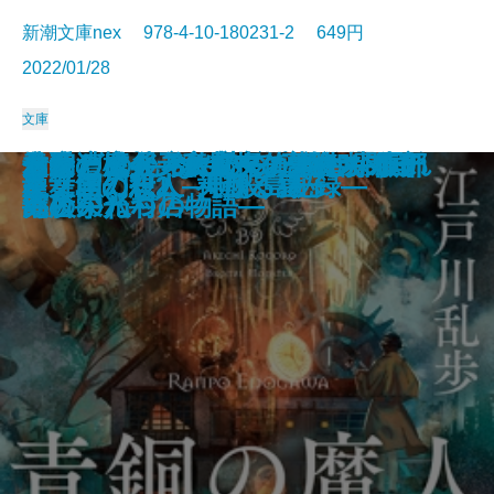
新潮文庫nex 978-4-10-180231-2 649円
2022/01/28
文庫
エナメル―その謎は彼女の暇つぶ
おもいでマシン―1話3分の超短編
この恋が壊れるまで夏が終わらな
地底の魔術王―私立探偵 明智小五
さよならの言い方なんて知らな
君に勧む杯 文豪とアルケミスト
青銅の魔人―私立探偵 明智小五郎
コンビニ兄弟2―テンダネス門司
伯爵と成金―帝都マユズミ探偵研
久遠の檻―天久鷹央の事件カルテ
君と漕ぐ4―ながとろ高校カヌー
あなたの後ろにいるだれか―眠れ
金春屋ゴメス 芥子の花
次の電車が来るまえに
金春屋ゴメス
幽世の薬剤師
巫女島の殺人―呪殺島秘録―
龍ノ国幻想2 天翔る縁
龍ノ国幻想1 神欺く皇子
炎舞館の殺人
し―
集―
い
郎―
い。6
ノベライズ―case 井伏鱒二―
―
港こがね村店―
究所―
―
部の栄光―
ぬ夜の八つの物語―