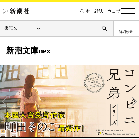
本・雑誌・ウェブ
詳細検索
新潮文庫nex
Pre
Ne
v
xt