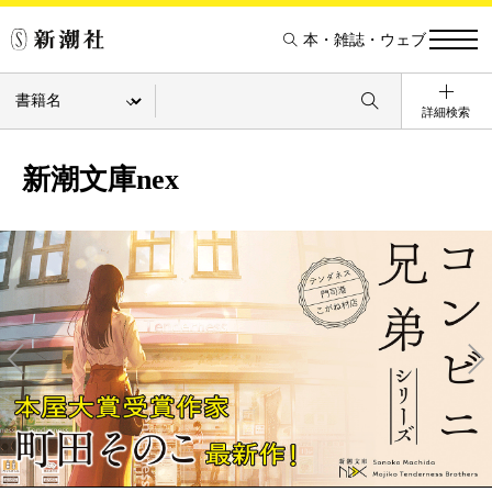
本・雑誌・ウェブ
詳細検索
新潮文庫nex
Pre
Ne
v
xt