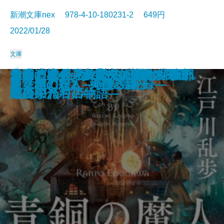
新潮文庫nex 978-4-10-180231-2 649円
2022/01/28
文庫
エナメル―その謎は彼女の暇つぶ
おもいでマシン―1話3分の超短編
この恋が壊れるまで夏が終わらな
地底の魔術王―私立探偵 明智小五
さよならの言い方なんて知らな
君に勧む杯 文豪とアルケミスト
青銅の魔人―私立探偵 明智小五郎
コンビニ兄弟2―テンダネス門司
伯爵と成金―帝都マユズミ探偵研
久遠の檻―天久鷹央の事件カルテ
君と漕ぐ4―ながとろ高校カヌー
あなたの後ろにいるだれか―眠れ
金春屋ゴメス 芥子の花
次の電車が来るまえに
金春屋ゴメス
幽世の薬剤師
巫女島の殺人―呪殺島秘録―
龍ノ国幻想2 天翔る縁
龍ノ国幻想1 神欺く皇子
炎舞館の殺人
し―
集―
い
郎―
い。6
ノベライズ―case 井伏鱒二―
―
港こがね村店―
究所―
―
部の栄光―
ぬ夜の八つの物語―