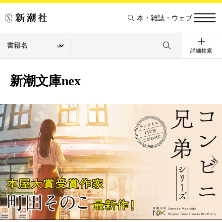
本・雑誌・ウェブ
詳細検索
新潮文庫nex
Pre
Ne
v
xt