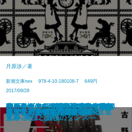
月原渉／著
新潮文庫nex 978-4-10-180108-7 649円
2017/09/28
ヴァチカン図書館の裏蔵書 聖杯
夜と会う。II―喫茶店の僕と孤独
甦る殺人者―天久鷹央の事件カル
使用人探偵シズカ―横濱異人館殺
オークブリッジ邸の笑わない貴婦
夜と会う。―放課後の僕と廃墟の
100回泣いても変わらないので恋
凜と咲きて―花の剣士 凜―
八万遠
もってけ屋敷と僕の読書日記
島津戦記〔二〕
彼女を愛した遺伝子
ジュンのための6つの小曲
R.E.D. 警察庁特殊防犯対策官室
ヴァチカン図書館の裏蔵書
島津戦記〔一〕
モノクロの君に恋をする
おまえのすべてが燃え上がる
かぜまち美術館の謎便り
カカノムモノ
伝説
の森の魔獣―
テ―
人事件―
人3―奥様と最後のダンス―
死神―
することにした。